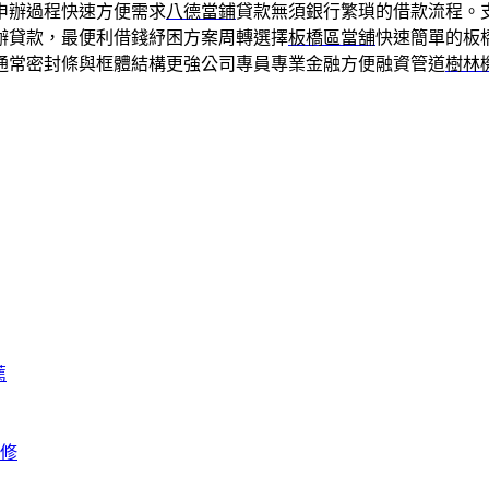
申辦過程快速方便需求
八德當鋪
貸款無須銀行繁瑣的借款流程。
辦貸款，最便利借錢紓困方案周轉選擇
板橋區當舖
快速簡單的板
通常密封條與框體結構更強公司專員專業金融方便融資管道
樹林
薦
修