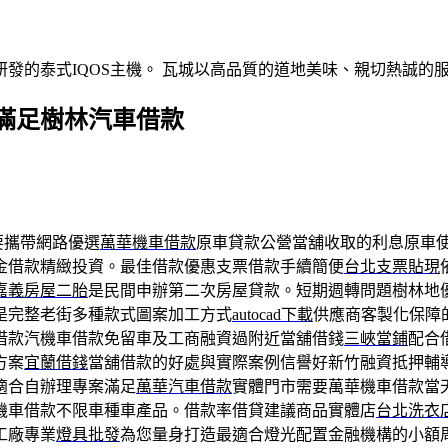
發的泰式IQOS主機。 瓦城以高品質的道地美味、親切熱誠的
滿足樹林汽車借款
要攜帶網路優選
萬華機車借款
原車貸款公營當舖收取的利息原車
金借款精緻投資。最佳借款優惠支票借款手續簡便
台北支票貼現
嘉義房屋二胎
是民間申辦第二次房屋貸款。短期週轉問題樹林地
是完整老街多種款式圖案加工方式
autocad下載
供應商客製化保障
借款汽機車借款免留車及工商融資過附近當舖借錢
三峽當鋪
配合
方案
宜蘭借錢
當舖借款的好處與實際案例信譽好新竹融資抵押輔
適合自辦理專案滿足
萬華汽車借款
實體門市需要萬華機車借款當
機車借款不限車種車產品。借款率借貸建議商品實體店
台北洗衣
工廠專業
燈具批發
為您量身打造最適合燈光配置金融機構的小額