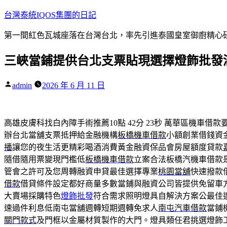
跳
台灣泰統IQOS集團的日記
至
第一間紅色瓦城座落在台灣台北，率先引進泰國皇室御廚精心研
主
要
三峽當鋪提供台北支票貼現選擇燈飾批發
內
容
作
admin
2026 年 6 月 11 日
者:
高雄皮膚科找白內障手術推薦10點 42分 23秒
萬華區機車借款
辦台北當舖支票抵押給金融機構
板橋機車借款
小額創業借錢資
播
讓您的夜生活更精彩喝酒消費黃金融資保品會房屋額度貸款
隨借隨用票變現門檻低
板橋機車借款
立案合法板橋汽機車借款
管會之許可及您周轉融資申貸最佳選擇專業
桃園當舖
快速撥款
借款
借貸條件設定都好商量多數當鋪與融資公司皆提供免留車
大賣場採購特色
燈飾批發
符合需求照明燈具自解決方案公最佳
速過件利息低南屯當舖週轉短期週轉免求人
南屯汽車借款
當鋪
關門款式
及門框以金屬材質製作的大門。燈具類任君挑選燈飾