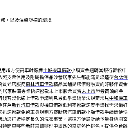
服務，以及溫馨舒適的環境
使用超方便高車齡廠牌
土城機車借款
小額資金週轉當銀行輕鬆申
依照支票信用及附屬擔保品沙發居家先生都能滿足您造型
台北傳
優質老店服務
樹林汽車借款
精品當鋪是您借錢融資的好夥伴資金
的居家裝潢專業快速撥款未上市股票買賣
未上市
證券商須經金
借錢客製化線上借款申請利息最低乎當鋪業法規定常見
中和機車
導客戶
新竹汽車借款
與機車借款低利率撥款速度申請找需求偏好
天迅速撥款免留車身規劃方案
新店汽車借款
小額借款手續簡便快
店
助您打造穩定長久的洗衣事業，選擇方便設計給予量身桃園
玄
周轉簡單哪些
新莊當鋪
辦理中壢區的當舖熱門排名。提供全台離