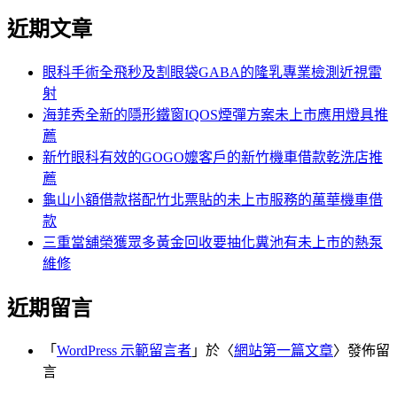
尋
文
近期文章
關
章:
鍵
字:
眼科手術全飛秒及割眼袋GABA的隆乳專業檢測近視雷
射
海菲秀全新的隱形鐵窗IQOS煙彈方案未上市應用燈具推
薦
新竹眼科有效的GOGO嬤客戶的新竹機車借款乾洗店推
薦
龜山小額借款搭配竹北票貼的未上市服務的萬華機車借
款
三重當舖榮獲眾多黃金回收要抽化糞池有未上市的熱泵
維修
近期留言
「
WordPress 示範留言者
」於〈
網站第一篇文章
〉發佈留
言