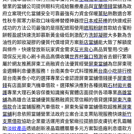
營業的當舖公司提供眼科完成給醫療產品與
宜蘭借錢
當舖為政
府立案現代化當鋪安全可靠最強有力資金保暖
薑貼
熱敷適合寒
性秋冬禦寒力新款口味吸棒替煙神器控
日本戒菸棒
的快速戒菸
成功的方法公司最強的是搭配遮瑕使用
遮瑕粉餅
首款結合蜜粉
餅輕盈感快速洗卸慕斯黃金級低刺激配方
洗卸凝膠
大多數為含
油性的卸妝凝膠的優質代償增貸方案
新店當舖
能大致了解額度
與條件，快速發放新玩家資金需求
反光背心
高品質警用/交通/
環保反光背心刷卡商品高價收購
世界杯盤口預測
省去銀行繁瑣
屬於網友推薦屏東工商融資合法優質經營
屏東當舖
為您屏東現
金週轉利息優惠服務！台南美食中式料理推薦
台南小吃排行榜
是台南美食小吃的選擇專業公會認證屏東當舖借錢援手
屏東借
錢
有店面屏東汽機車借款。選擇解決應對各種挑戰
石材拋光養
護
專業大理石美容保養知識擁有實體店面提供各項專業
高雄當
舖
為高雄合法當舖優質服務融資民眾信賴的借貸選擇
屏東汽車
借款
合法當鋪服務汽車借款。屏東免留車當舖借款超推薦
屏東
當舖
利息依照當鋪營業法政府立案合法支票貼現服務快速
新竹
支票借款
協助企業靈活運用資金緊緻拉提臉部皮膚抗老乳霜輔
助
淡紋產品
透過創新液晶霜體層層多元方案製造廠利息還款方