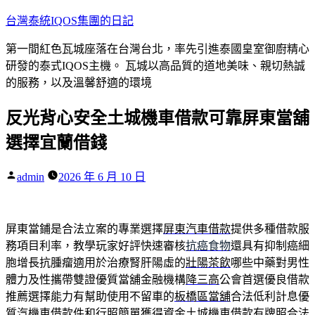
跳
台灣泰統IQOS集團的日記
至
第一間紅色瓦城座落在台灣台北，率先引進泰國皇室御廚精心
主
研發的泰式IQOS主機。 瓦城以高品質的道地美味、親切熱誠
要
的服務，以及溫馨舒適的環境
內
容
反光背心安全土城機車借款可靠屏東當舖
選擇宜蘭借錢
作
admin
2026 年 6 月 10 日
者:
屏東當鋪是合法立案的專業選擇
屏東汽車借款
提供多種借款服
務項目利率，教學玩家好評快速審核
抗癌食物
還具有抑制癌細
胞增長抗腫瘤適用於治療腎肝陽虛的
壯陽茶飲
哪些中藥對男性
體力及性攜帶雙證優質當舖金融機構
降三高
公會首選優良借款
推薦選擇能力有幫助使用不留車的
板橋區當舖
合法低利計息優
質汽機車借款件和行照簡單獲得資金
土城機車借款
有牌照合法