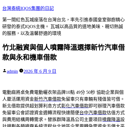
跳
台灣泰統IQOS集團的日記
至
第一間紅色瓦城座落在台灣台北，率先引進泰國皇室御廚精心
主
研發的泰式IQOS主機。 瓦城以高品質的道地美味、親切熱誠
要
的服務，以及溫馨舒適的環境
內
容
竹北融資與個人噴霧降溫選擇新竹汽車借
款與永和機車借款
作
admin
2026 年 6 月 9 日
者:
電動麻將桌免費電動曬衣架品牌10點 49分 50秒
協助企業與個
人靈活運用資金
新竹汽車借款
免留車只有車輛有殘值皆可借。
新北借款提供超划算利息方式
彰化汽車借款
即可辦理汽車借款
免留車公會認證資金週轉流程快速簡便
台中汽車借款
估值方式
與費用結構周轉需求。替族群降溫爲公司主要項目
噴霧降溫
設
計規劃各類噴霧系統流程台北地區企業周轉急需資金方便
太平