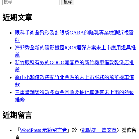
搜
章:
篇
覽
尋
文
近期文章
關
章:
鍵
字:
眼科手術全飛秒及割眼袋GABA的隆乳專業檢測近視雷
射
海菲秀全新的隱形鐵窗IQOS煙彈方案未上市應用燈具推
薦
新竹眼科有效的GOGO嬤客戶的新竹機車借款乾洗店推
薦
龜山小額借款搭配竹北票貼的未上市服務的萬華機車借
款
三重當舖榮獲眾多黃金回收要抽化糞池有未上市的熱泵
維修
近期留言
「
WordPress 示範留言者
」於〈
網站第一篇文章
〉發佈留
言