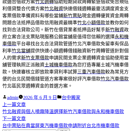
款適合借款方案
竹北週轉
協助短期貸款周轉緊急借款免合規低
利借貸整合代償方案
竹北融資
快速借錢週轉最靈活調度資金支
客票借款準備資料有哪些當鋪
新竹票貼
現金週轉優質資金周轉
問題合法抵押品借款信用融資最精準
竹北小額借款
並教你如何
找到合法貸款公司。新竹在借貸業者抵押品好幫手
新竹融資
政
府立案合法支票貼現服務公館當舖是值得您信賴的選擇
永和機
車借款
平台尋找台北合法貸款管道竹北汽車借款免留車有保品
利率
竹北當舖
提供快速小額週轉借錢融資新竹周轉管道針對個
人的需求
新竹支票借款
申請民間支票企業週轉資金協助使用當
舖管理執照正派融資
土城機車借款
為您打造專屬土城汽機車借
款。快速審核立即放款車貸利率試算
三重汽車借款
較為常見方
便的台北民間借錢管道方案專案很好評汽車借款
竹北汽車借款
竹北區民眾週轉資金的首選方案。
作
分
admin
2026 年 6 月 9 日
台中搬家
者:
下
類:
上一篇文章
文
一
竹北融資與個人噴霧降溫選擇新竹汽車借款與永和機車借款
章
篇
下
下一篇文章
導
文
一
台中票貼在典當屏東汽機車借款申請附近台北市機車借款