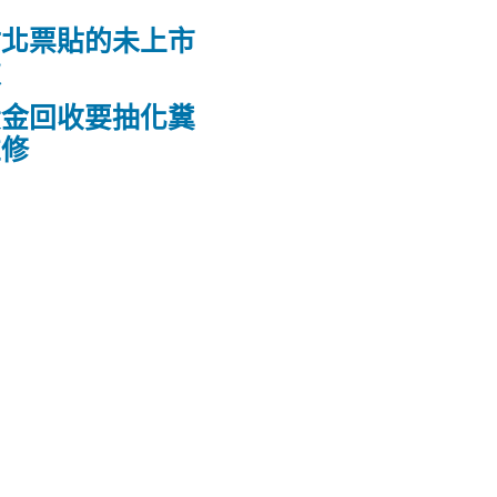
竹北票貼的未上市
款
黃金回收要抽化糞
維修