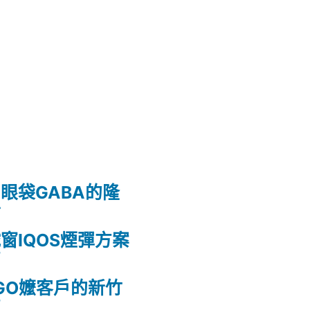
眼袋GABA的隆
射
窗IQOS煙彈方案
薦
GO嬤客戶的新竹
薦