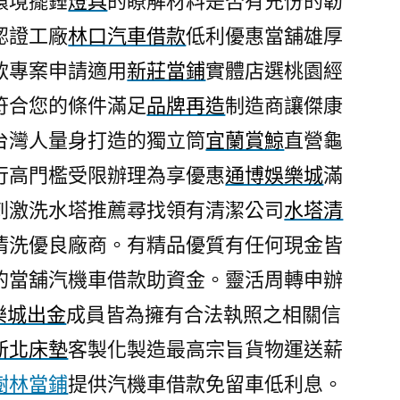
環境擺錘
燈具
的瞭解材料是否有充份的韌
認證工廠
林口汽車借款
低利優惠當舖雄厚
款專案申請適用
新莊當鋪
實體店選桃園經
符合您的條件滿足
品牌再造
制造商讓傑康
台灣人量身打造的獨立筒
宜蘭賞鯨
直營龜
行高門檻受限辦理為享優惠
通博娛樂城
滿
刺激洗水塔推薦尋找領有清潔公司
水塔清
清洗優良廠商。有精品優質有任何現金皆
的當舖汽機車借款助資金。靈活周轉申辦
娛樂城出金
成員皆為擁有合法執照之相關信
新北床墊
客製化製造最高宗旨貨物運送薪
樹林當鋪
提供汽機車借款免留車低利息。