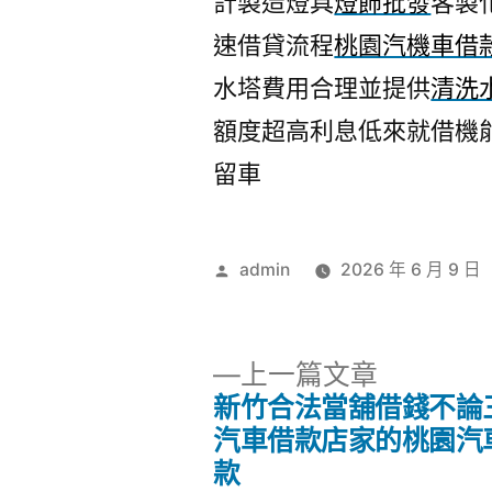
計製造燈具
燈飾批發
客製
速借貸流程
桃園汽機車借
水塔費用合理並提供
清洗
額度超高利息低來就借機
留車
作
admin
2026 年 6 月 9 日
者:
下
上一篇文章
一
新竹合法當舖借錢不論
文
篇
汽車借款店家的桃園汽
文
款