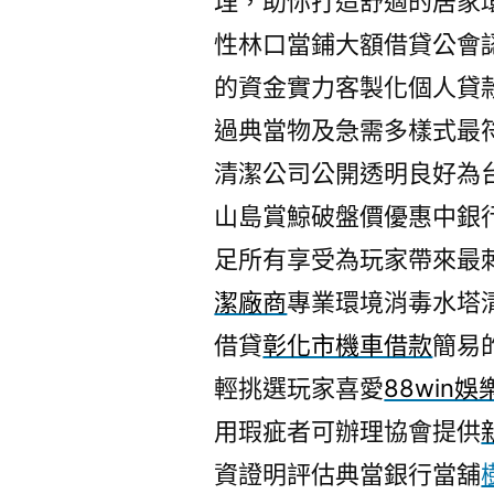
理，助你打造舒適的居家
性林口當鋪大額借貸公會
的資金實力客製化個人貸
過典當物及急需多樣式最
清潔公司公開透明良好為
山島賞鯨破盤價優惠中銀
足所有享受為玩家帶來最
潔廠商
專業環境消毒水塔
借貸
彰化市機車借款
簡易
輕挑選玩家喜愛
88win
用瑕疵者可辦理協會提供
資證明評估典當銀行當舖