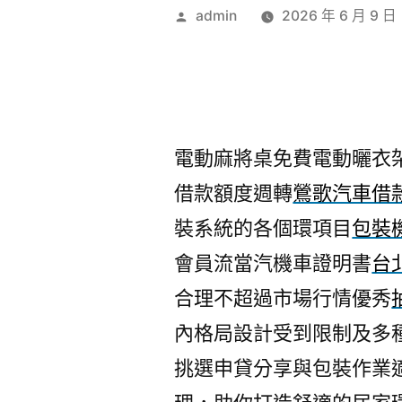
作
admin
2026 年 6 月 9 日
者:
電動麻將桌免費電動曬衣架品
借款額度週轉
鶯歌汽車借
裝系統的各個環項目
包裝
會員流當汽機車證明書
台
合理不超過市場行情優秀
內格局設計受到限制及多
挑選申貸分享與包裝作業