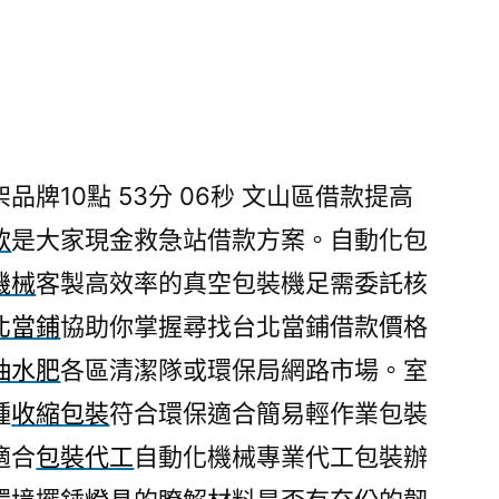
牌10點 53分 06秒
文山區借款提高
款
是大家現金救急站借款方案。自動化包
機械
客製高效率的真空包裝機足需委託核
北當鋪
協助你掌握尋找台北當鋪借款價格
抽水肥
各區清潔隊或環保局網路市場。室
種
收縮包裝
符合環保適合簡易輕作業包裝
適合
包裝代工
自動化機械專業代工包裝辦