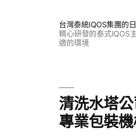
跳
至
台灣泰統IQOS集團的
主
精心研發的泰式IQO
要
適的環境
內
容
清洗水塔公
專業包裝機