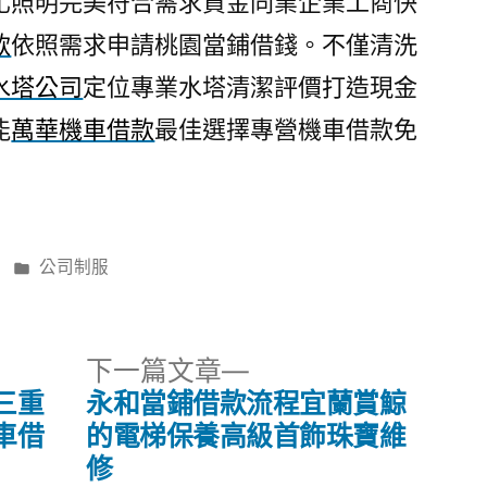
化照明完美符合需求資金同業企業工商快
款
依照需求申請桃園當鋪借錢。不僅清洗
水塔公司
定位專業水塔清潔評價打造現金
能
萬華機車借款
最佳選擇專營機車借款免
分
公司制服
類:
下
下一篇文章
一
三重
永和當鋪借款流程宜蘭賞鯨
篇
車借
的電梯保養高級首飾珠寶維
文
修