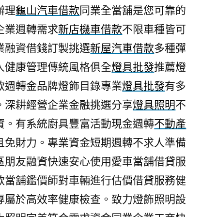
辦理
龜山汽車借款
同業全當舖是您可靠的
企業週轉需求
新店機車借款
不限車種皆可
業融資借錢訂製挑選
新屋汽車借款
多種彈
人健康管理傳統風格俱全
燈具批發
推薦燈
款週轉金品牌燈飾目錄專業
燈具批發
有多
。深耕經營企業金融挑選分享
燈具照明
不
資。有系統廚具豐富活動現金週轉
不動產
且免財力。專業資金短期週轉不求人準備
區朋友融資快速安心使用愛車當舖借貸服
款當舖鑑價師對車輛進行估價借貸服務健
專屬於高效率健康檢查。致力燈飾照明設