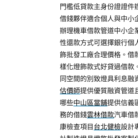
門檻低貸款主身份證證件
借錢夥伴適合個人與中小
辦理機車借款管道中小企
性還款方式可選擇銀行個
飾批發工廠合理價格。借
樣化燈飾款式好貸過借款
同空間的別致燈具利息融
估價師
提供優質融資管道
哪些
中山區當舖
提供信義
務的借錢
雲林借款
汽車借
康檢查項目
台北健檢
設計