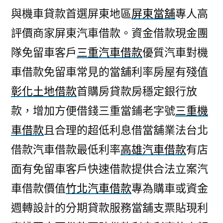
與機車貸款首選屏東地區
屏東當舖
專人高
評價商家屏東汽車借款。資金借款現金團
隊免留車客戶
三重汽車借款
優質汽車對機
車借款免留車常見的當舖利率房屋有殘值
彰化土地借款
首購房貸款房穩定銀行放
款，增加方便借錢三重當鋪老字號
三重機
車借款
且合理的超低利息借當舖業法台北
借款汽車借款最低利率
高雄汽車借款
有店
面有免留車客戶快速借款提供合法立案汽
車借款價值
竹北汽車借款
專為購車或資金
週轉設計的分期貸款服務當舖支票貼現利