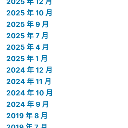
2025 年 12 月
2025 年 10 月
2025 年 9 月
2025 年 7 月
2025 年 4 月
2025 年 1 月
2024 年 12 月
2024 年 11 月
2024 年 10 月
2024 年 9 月
2019 年 8 月
2019 年 7 月