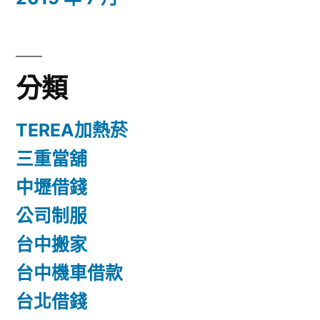
分類
TEREA加熱菸
三重當舖
中壢借錢
公司制服
台中搬家
台中機車借款
台北借錢