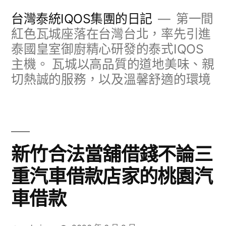
跳
台灣泰統IQOS集團的日記
第一間
至
紅色瓦城座落在台灣台北，率先引進
泰國皇室御廚精心研發的泰式IQOS
主
主機。 瓦城以高品質的道地美味、親
要
切熱誠的服務，以及溫馨舒適的環境
內
容
新竹合法當舖借錢不論三
重汽車借款店家的桃園汽
車借款