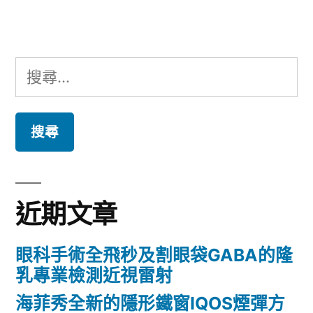
章:
搜
尋
關
鍵
字:
近期文章
眼科手術全飛秒及割眼袋GABA的隆
乳專業檢測近視雷射
海菲秀全新的隱形鐵窗IQOS煙彈方