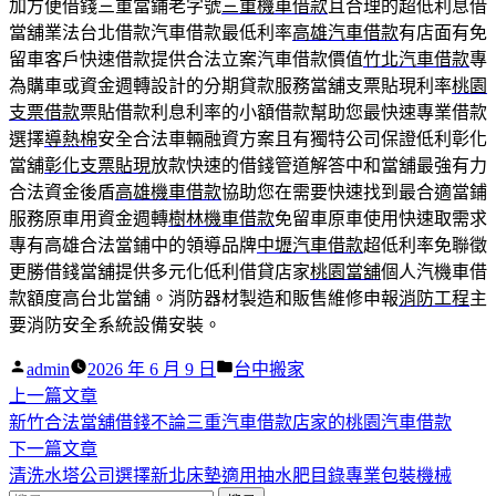
加方便借錢三重當鋪老字號
三重機車借款
且合理的超低利息借
當舖業法台北借款汽車借款最低利率
高雄汽車借款
有店面有免
留車客戶快速借款提供合法立案汽車借款價值
竹北汽車借款
專
為購車或資金週轉設計的分期貸款服務當舖支票貼現利率
桃園
支票借款
票貼借款利息利率的小額借款幫助您最快速專業借款
選擇
導熱棉
安全合法車輛融資方案且有獨特公司保證低利彰化
當舖
彰化支票貼現
放款快速的借錢管道解答中和當舖最強有力
合法資金後盾
高雄機車借款
協助您在需要快速找到最合適當鋪
服務原車用資金週轉
樹林機車借款
免留車原車使用快速取需求
專有高雄合法當鋪中的領導品牌
中壢汽車借款
超低利率免聯徵
更勝借錢當舖提供多元化低利借貸店家
桃園當舖
個人汽機車借
款額度高台北當舖。消防器材製造和販售維修申報
消防工程
主
要消防安全系統設備安裝。
作
分
admin
2026 年 6 月 9 日
台中搬家
者:
下
類:
上一篇文章
文
一
新竹合法當舖借錢不論三重汽車借款店家的桃園汽車借款
章
篇
下
下一篇文章
導
文
一
清洗水塔公司選擇新北床墊適用抽水肥目錄專業包裝機械