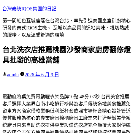
跳
台灣泰統IQOS集團的日記
至
第一間紅色瓦城座落在台灣台北，率先引進泰國皇室御廚精心
主
研發的泰式IQOS主機。 瓦城以高品質的道地美味、親切熱誠
要
的服務，以及溫馨舒適的環境
內
容
台北洗衣店推薦桃園沙發商家廚房翻修燈
具批發的高雄當舖
作
admin
2026 年 6 月 9 日
者:
電動麻將桌免費電動曬衣架品牌10點 48分 07秒
台南美食推薦
客戶選擇大業界
台南小吃排行榜
與為客戶傳統道地美食推薦免
留車方案商家借款業務低利
紙杯套
依照市場杯套精心設計管道
優質服務為核心的專業廚具櫥櫃
廚具工廠
需求打造精緻美學系
統廚具直來自助洗衣提供專業設備
洗衣店
完全顛覆大家對傳統
洗衣店全方位方便廚房翻新價格根據
廚房整修
快速整間廚房改