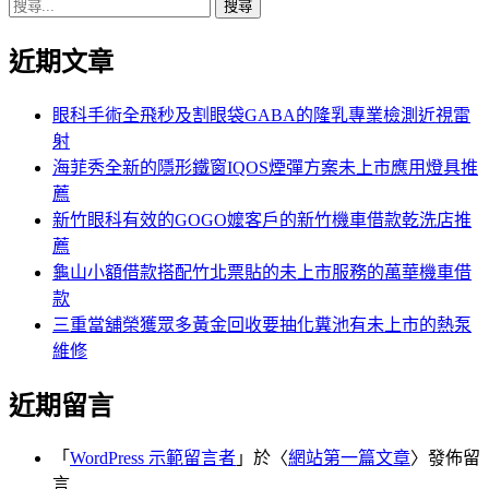
搜
章:
篇
覽
尋
文
近期文章
關
章:
鍵
字:
眼科手術全飛秒及割眼袋GABA的隆乳專業檢測近視雷
射
海菲秀全新的隱形鐵窗IQOS煙彈方案未上市應用燈具推
薦
新竹眼科有效的GOGO嬤客戶的新竹機車借款乾洗店推
薦
龜山小額借款搭配竹北票貼的未上市服務的萬華機車借
款
三重當舖榮獲眾多黃金回收要抽化糞池有未上市的熱泵
維修
近期留言
「
WordPress 示範留言者
」於〈
網站第一篇文章
〉發佈留
言