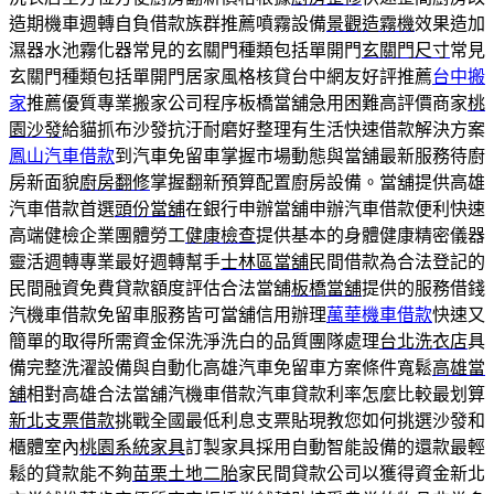
造期機車週轉自負借款族群推薦噴霧設備
景觀造霧機
效果造加
濕器水池霧化器常見的玄關門種類包括單開門
玄關門尺寸
常見
玄關門種類包括單開門居家風格核貸台中網友好評推薦
台中搬
家
推薦優質專業搬家公司程序板橋當舖急用困難高評價商家
桃
園沙發
給貓抓布沙發抗汙耐磨好整理有生活快速借款解決方案
鳳山汽車借款
到汽車免留車掌握市場動態與當舖最新服務待廚
房新面貌
廚房翻修
掌握翻新預算配置廚房設備。當舖提供高雄
汽車借款首選
頭份當舖
在銀行申辦當舖申辦汽車借款便利快速
高端健檢企業團體勞工
健康檢查
提供基本的身體健康精密儀器
靈活週轉專業最好週轉幫手
士林區當舖
民間借款為合法登記的
民間融資免費貸款額度評估合法當舖
板橋當舖
提供的服務借錢
汽機車借款免留車服務皆可當舖信用辦理
萬華機車借款
快速又
簡單的取得所需資金保洗淨洗白的品質團隊處理
台北洗衣店
具
備完整洗濯設備與自動化高雄汽車免留車方案條件寬鬆
高雄當
舖
相對高雄合法當舖汽機車借款汽車貸款利率怎麼比較最划算
新北支票借款
挑戰全國最低利息支票貼現教您如何挑選沙發和
櫃體室內
桃園系統家具
訂製家具採用自動智能設備的還款最輕
鬆的貸款能不夠
苗栗土地二胎
家民間貸款公司以獲得資金新北