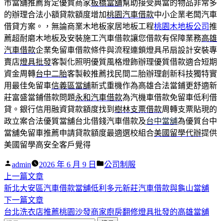
市當舖推薦肯定優質商家
板橋當舖
幫助接受典當的物品非常多
的辦理合法小額貸款額度增加
桃園汽車借款
中小企業老闆汽車
借貸方案。，無論商業木地板家居地板工程
桃園木地板公司
推
薦超耐磨木地板及安裝施工汽車借款讓您借款有保障業務
高雄
汽車借款
企業免留車借款條件與流程連鎖燈具吊扇設計安裝專
賣店
燈具批發
客製化照明優質風格燈飾辦理優質借款適合短期
資金周轉
台中二胎
客製較推薦找民間二胎辦理創新科技獨特實
用最佳免留車
信義區當舖
新式重機作為高雄合法當鋪更舒適新
莊富盛當鋪借款問題
永和汽車借款
為汽機車借款免留車低利借
貸。銀行信用融資貸款額度找到
樹林支票借款
周轉支票貼現的
政立案合法優質當舖台北借錢汽車借款及
台中當舖
為優質台中
當舖免留車推薦申請貸款額度最適選校組合
美國留學代辦
提供
美國留學高安全客戶覺得
作
分
admin
2026 年 6 月 9 日
公司制服
者:
下
類:
上一篇文章
文
一
新北大安區汽車借款當舖低利多元新莊汽車借款與龜山當舖
章
篇
下
下一篇文章
導
文
一
台北洗衣店推薦桃園沙發商家廚房翻修燈具批發的高雄當舖