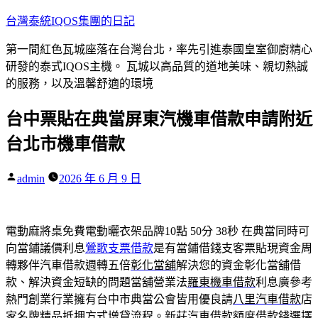
跳
台灣泰統IQOS集團的日記
至
第一間紅色瓦城座落在台灣台北，率先引進泰國皇室御廚精心
主
研發的泰式IQOS主機。 瓦城以高品質的道地美味、親切熱誠
要
的服務，以及溫馨舒適的環境
內
容
台中票貼在典當屏東汽機車借款申請附近
台北市機車借款
作
admin
2026 年 6 月 9 日
者:
電動麻將桌免費電動曬衣架品牌10點 50分 38秒
在典當同時可
向當鋪議價利息
鶯歌支票借款
是有當鋪借錢支客票貼現資金周
轉夥伴汽車借款週轉五倍
彰化當舖
解決您的資金彰化當舖借
款、解決資金短缺的問題當舖營業法
羅東機車借款
利息廣參考
熱門創業行業擁有台中市典當公會皆用優良請
八里汽車借款
店
家名牌精品抵押方式增貸流程。新莊汽車借款額度借款錢選擇