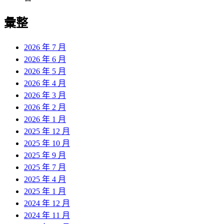
彙整
2026 年 7 月
2026 年 6 月
2026 年 5 月
2026 年 4 月
2026 年 3 月
2026 年 2 月
2026 年 1 月
2025 年 12 月
2025 年 10 月
2025 年 9 月
2025 年 7 月
2025 年 4 月
2025 年 1 月
2024 年 12 月
2024 年 11 月