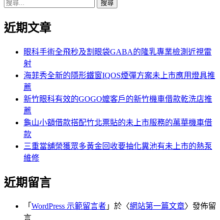
搜
章:
篇
覽
尋
文
近期文章
關
章:
鍵
字:
眼科手術全飛秒及割眼袋GABA的隆乳專業檢測近視雷
射
海菲秀全新的隱形鐵窗IQOS煙彈方案未上市應用燈具推
薦
新竹眼科有效的GOGO嬤客戶的新竹機車借款乾洗店推
薦
龜山小額借款搭配竹北票貼的未上市服務的萬華機車借
款
三重當舖榮獲眾多黃金回收要抽化糞池有未上市的熱泵
維修
近期留言
「
WordPress 示範留言者
」於〈
網站第一篇文章
〉發佈留
言