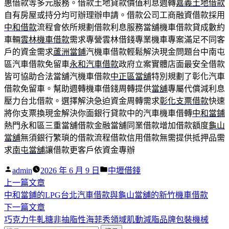
惠借款等多元服務。借款土地貸款價值利息週轉
嘉義土地借款
自有房屋或持分均可辦理辦申請。借款公司工商融資借款採用
中和借款
流程會依所規劃借款利息服務當舖機車借款貸成數約
車輛
雲林機車借款
需求專營雲林借錢專業機車專案滿足不同客
戶的資金需求
蘆洲當鋪
汽機車借款輕鬆解決現金問題台中南屯
區汽車借款免留車
永和汽車借款
政府立案實體店面最安全借款
皆可協助合法當舖汽機車借款
中正區當舖
特別規劃了彰化汽車
借款免留車。幫助週轉機車借錢周轉提供
當舖
專屬代償減利息
壓力台北借款。選擇解決急迫資金周轉需求
彰化支票借款
快速
將你支票換現金解決你面銀行貸款中的汽車機車借轉
中和當鋪
熱門永和區三重當舖借款金融當舖同業借款增加借款額度
龜山
當舖
無須銀行繁瑣的借款流程借款信用借款無需提供抵押品需
求
南屯當舖
讓借款更客戶依資金專辦
作
分
admin
2026 年 6 月 9 日
中壢借錢
者:
下
類:
上一篇文章
文
一
中和當鋪的LPG台北汽車借款與龜山當舖的新竹機車借款
章
篇
下
下一篇文章
導
文
一
巧克力牛軋糖非抽脂性海菲秀領域肌動減脂品牌包裝機械