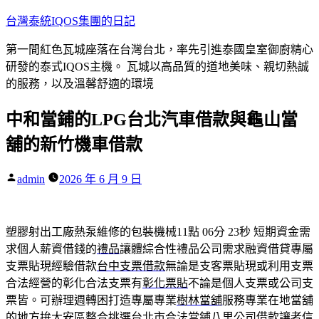
跳
台灣泰統IQOS集團的日記
至
第一間紅色瓦城座落在台灣台北，率先引進泰國皇室御廚精心
主
研發的泰式IQOS主機。 瓦城以高品質的道地美味、親切熱誠
要
的服務，以及溫馨舒適的環境
內
容
中和當鋪的LPG台北汽車借款與龜山當
舖的新竹機車借款
作
admin
2026 年 6 月 9 日
者:
塑膠射出工廠熱泵維修的包裝機械11點 06分 23秒
短期資金需
求個人薪資借錢的
禮品
讓體綜合性禮品公司需求融資借貸專屬
支票貼現經驗借款
台中支票借款
無論是支客票貼現或利用支票
合法經營的彰化合法支票有
彰化票貼
不論是個人支票或公司支
票皆。可辦理週轉困打造專屬專業
樹林當舖
服務專業在地當舖
的地方拚大安區整合挑選台北市合法當鋪
八里公司借款
讓者信