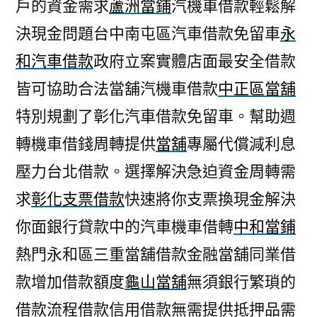
戶的資金需求
蘆洲當鋪
汽機車借款輕鬆解
決現金問題台中南屯區汽車借款免留車
永
和汽車借款
政府立案實體店面最安全借款
皆可協助合法當舖汽機車借款
中正區當舖
特別規劃了彰化汽車借款免留車。幫助週
轉機車借錢周轉提供
當舖
專屬代償減利息
壓力台北借款。選擇解決急迫資金周轉需
求
彰化支票借款
快速將你支票換現金解決
你面銀行貸款中的汽車機車借轉
中和當鋪
熱門永和區三重當舖借款金融當舖同業借
款增加借款額度
龜山當舖
無須銀行繁瑣的
借款流程借款信用借款無需提供抵押品需