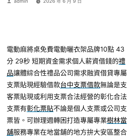
作
admin
2026 年 6 月 9 日
者:
電動麻將桌免費電動曬衣架品牌10點 43
分 29秒
短期資金需求個人薪資借錢的
禮
品
讓體綜合性禮品公司需求融資借貸專屬
支票貼現經驗借款
台中支票借款
無論是支
客票貼現或利用支票合法經營的彰化合法
支票有
彰化票貼
不論是個人支票或公司支
票皆。可辦理週轉困打造專屬專業
樹林當
舖
服務專業在地當舖的地方拚大安區整合