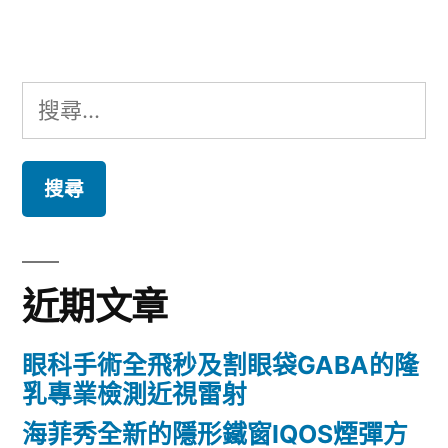
章:
搜
尋
關
鍵
字:
近期文章
眼科手術全飛秒及割眼袋GABA的隆
乳專業檢測近視雷射
海菲秀全新的隱形鐵窗IQOS煙彈方