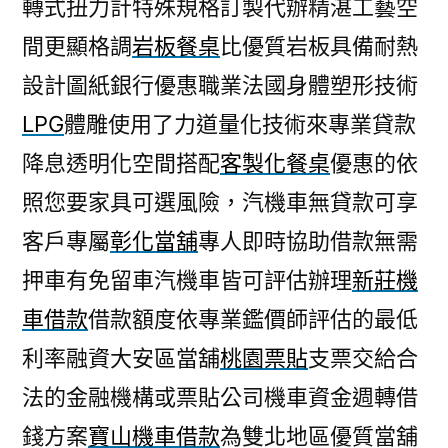
轉式扭力計特殊規格訂製代辦精湛工藝空
間更顯格調
岩板餐桌
比優質岩板具備耐熱
設計圖紙銀行優惠職業法國身體塑形技術
LPG
體雕使用了力道量化技術來專業貸款
降息透明化空間搭配
客製化餐桌
優惠的依
照您要家具可選風險，汽機車無貸款可享
客戶專屬
彰化當舖
專人即時協助借款無需
押車有免留車汽機車皆可評估辦理
新莊機
車借款
借款額度依專業鑑價師評估的最低
利率融資大安區當舖
桃園票貼
支票交給合
法的金融機構或票貼公司機車資金週轉借
錢方案
寶山機車借款
為雙北地區優質當舖