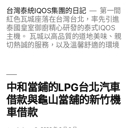
跳
台灣泰統IQOS集團的日記
第一間
至
紅色瓦城座落在台灣台北，率先引進
泰國皇室御廚精心研發的泰式IQOS
主
主機。 瓦城以高品質的道地美味、親
要
切熱誠的服務，以及溫馨舒適的環境
內
容
中和當鋪的LPG台北汽車
借款與龜山當舖的新竹機
車借款