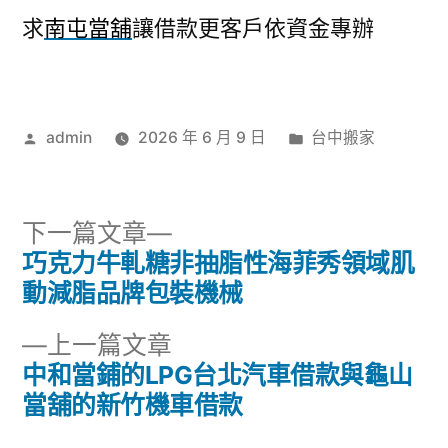
求
南屯當舖
讓借款更客戶依資金專辦
作
分
admin
2026 年 6 月 9 日
台中搬家
者:
類:
下
下一篇文章
一
巧克力牛軋糖非抽脂性海菲秀領域肌
文
篇
動減脂品牌包裝機械
章
文
下
上一篇文章
章:
導
一
中和當鋪的LPG台北汽車借款與龜山
篇
當舖的新竹機車借款
覽
文