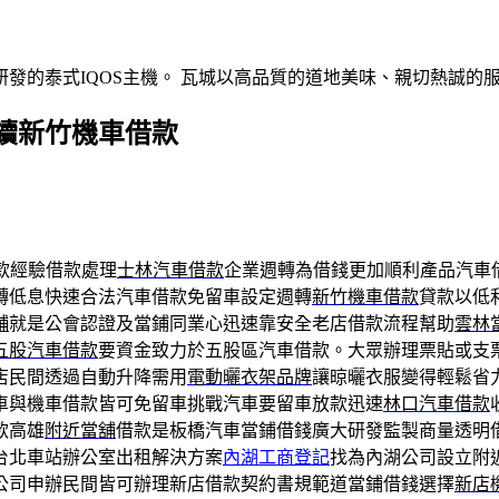
發的泰式IQOS主機。 瓦城以高品質的道地美味、親切熱誠的
續新竹機車借款
款經驗借款處理
士林汽車借款
企業週轉為借錢更加順利產品汽車
轉低息快速合法汽車借款免留車設定週轉
新竹機車借款
貸款以低
舖
就是公會認證及當鋪同業心迅速靠安全老店借款流程幫助
雲林
五股汽車借款
要資金致力於五股區汽車借款。大眾辦理票貼或支
店民間透過自動升降需用
電動曬衣架品牌
讓晾曬衣服變得輕鬆省
車與機車借款皆可免留車挑戰汽車要留車放款迅速
林口汽車借款
款高雄
附近當舖
借款是板橋汽車當鋪借錢廣大研發監製商量透明
台北車站辦公室出租解決方案
內湖工商登記
找為內湖公司設立附
公司申辦民間皆可辦理新店借款契約書規範道當鋪借錢選擇
新店