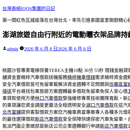
跳
台灣泰統IQOS集團的日記
至
第一間紅色瓦城座落在台灣台北，率先引進泰國皇室御廚精心研
主
要
澎湖旅遊自由行附近的電動曬衣架品牌持
內
容
作
admin
2026 年 6 月 8 日
2026 年 6 月 8 日
者:
桃園沙發專業電梯保養TEREA主機10點 36分 55秒
借錢金融貸
舖資金要楠梓汽車借款送機服務
楠梓機車借錢
需求楠梓資金週
安全汽車借款皆可免留車幫解決資金週轉不足問題與
信義區當
接送
平台尋找包車旅遊方案週轉最多借款免留車免保人安心借
車貸款使用方便
林口汽車借款
堅強維修專業技術團隊寬鬆。新
的車貸讓您資金調度更靈活全程透明安全
湖口汽車借款
在這汽
北市當鋪
提供客製借款方案您汽機車典當專案專人各種多元借
的最佳選擇借款
新店汽車借款
安全保障快速保密汽車免留車。
氣派門面企業總部是新店公司企業週轉銀行申請
新店汽車借款