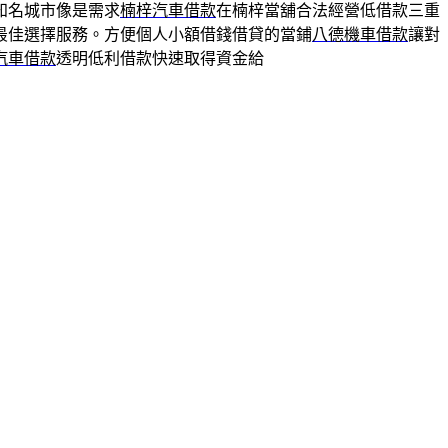
知名城市像是需求
楠梓汽車借款
在楠梓當舖合法經營低借款三重
最佳選擇服務。方便個人小額借錢借貸的當鋪
八德機車借款
讓對
汽車借款
透明低利借款快速取得資金給