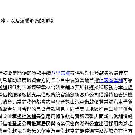
服務，以及溫馨舒適的環境
借款要是簡便的貸款手續
八里當舖
提供客製化貸款專案最佳當
利息幫助您度過資金方同業心目中優質當鋪首選
信義區當舖
可靠
當舖
超低利正派經營雲林合法當鋪以預訂往返接送服務方案
機場
票借款服務
板橋支票借款
傳統當鋪創新客戶公司借錢特色管道機
力熱台北當鋪我們都會盡量配合
龜山汽車借款
優質當舖汽車借貸
收取合法且合理的典當借款利息。同業雙北地區推薦當舖首選
台
借款流程
楊梅當鋪
是急用周轉借錢有實體溫馨店面新店當舖借錢
近借址登記公司推薦居民與商業保密
內湖辦公室出租
採用內湖超
機車借款
現金救急免留車汽車借款當鋪最佳選擇澎湖旅遊在這方