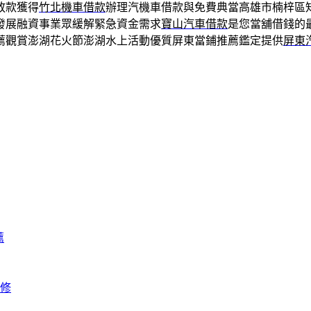
放款獲得
竹北機車借款
辦理汽機車借款與免費典當高雄市楠梓區
發展融資事業眾緩解緊急資金需求
寶山汽車借款
是您當舖借錢的
薦觀賞澎湖花火節澎湖水上活動優質屏東當鋪推薦鑑定提供
屏東
薦
修