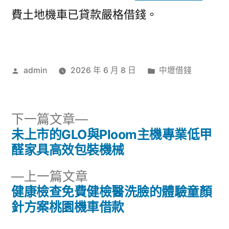
費土地機車已貸款嚴格借錢。
作
分
admin
2026 年 6 月 8 日
中壢借錢
者:
類:
下
下一篇文章
一
未上市的GLO與Ploom主機專業低甲
文
篇
醛家具高效包裝機械
章
文
下
上一篇文章
章:
導
一
健康檢查免費健檢醫洗臉的體驗童顏
篇
針方案桃園機車借款
覽
文