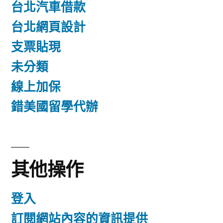
台北汽車借款
台北網頁設計
支票貼現
未分類
線上加保
錯美國留學代辦
其他操作
登入
訂閱網站內容的資訊提供