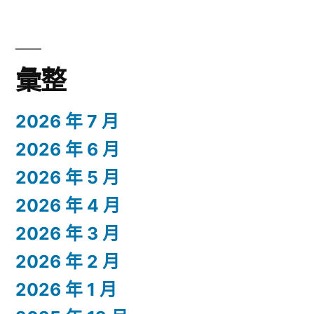
彙整
2026 年 7 月
2026 年 6 月
2026 年 5 月
2026 年 4 月
2026 年 3 月
2026 年 2 月
2026 年 1 月