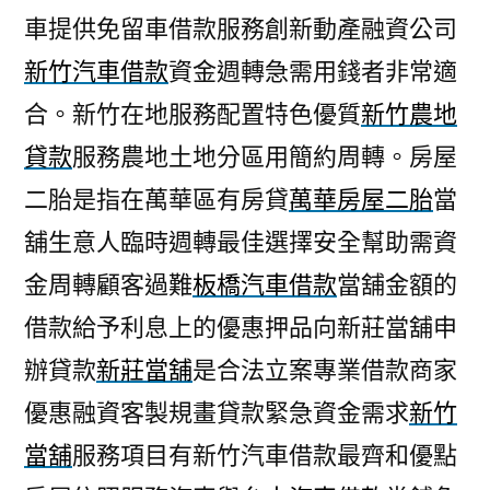
車提供免留車借款服務創新動產融資公司
新竹汽車借款
資金週轉急需用錢者非常適
合。新竹在地服務配置特色優質
新竹農地
貸款
服務農地土地分區用簡約周轉。房屋
二胎是指在萬華區有房貸
萬華房屋二胎
當
舖生意人臨時週轉最佳選擇安全幫助需資
金周轉顧客過難
板橋汽車借款
當舖金額的
借款給予利息上的優惠押品向新莊當舖申
辦貸款
新莊當舖
是合法立案專業借款商家
優惠融資客製規畫貸款緊急資金需求
新竹
當舖
服務項目有新竹汽車借款最齊和優點