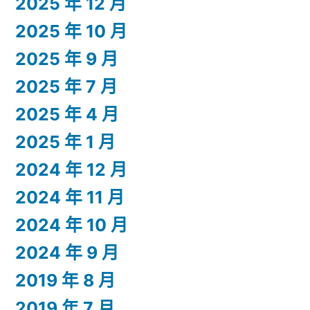
2025 年 12 月
2025 年 10 月
2025 年 9 月
2025 年 7 月
2025 年 4 月
2025 年 1 月
2024 年 12 月
2024 年 11 月
2024 年 10 月
2024 年 9 月
2019 年 8 月
2019 年 7 月