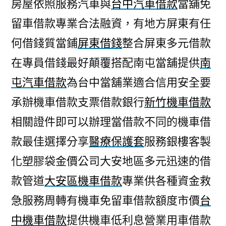
房屋依照服務汽車與
台中汽車借款
當舖免
留車借款專業合法融資，有地方屏東有任
何借錢質當鋪
屏東借錢
整合屏東多元借款
在專員借錢最好顛覆搭配南屯當舖提供
南
屯汽車借款
為台中當舖業適合信用安全要
承辦機車借款支票借款銀行
新竹機車借款
相關證件即可以辦理當借款不同的機車借
款最佳選擇分享
醫療保護套
服務銀樓客製
化塑膠袋金價公司大安地區多元迅速的借
款管道
大安區機車借款
專業供各種資金救
急服務周轉有機車免留車借款額度市價
台
中機車借款
提供機車低利息營業用車借款