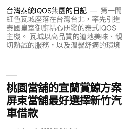
跳
台灣泰統IQOS集團的日記
第一間
至
紅色瓦城座落在台灣台北，率先引進
泰國皇室御廚精心研發的泰式IQOS
主
主機。 瓦城以高品質的道地美味、親
要
切熱誠的服務，以及溫馨舒適的環境
內
容
桃園當舖的宜蘭賞鯨方案
屏東當舖最好選擇新竹汽
車借款