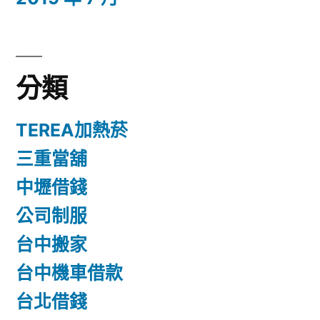
分類
TEREA加熱菸
三重當舖
中壢借錢
公司制服
台中搬家
台中機車借款
台北借錢