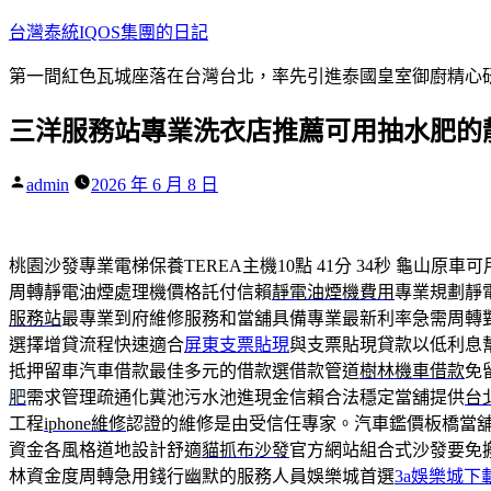
跳
台灣泰統IQOS集團的日記
至
第一間紅色瓦城座落在台灣台北，率先引進泰國皇室御廚精心研
主
要
三洋服務站專業洗衣店推薦可用抽水肥的
內
容
作
admin
2026 年 6 月 8 日
者:
桃園沙發專業電梯保養TEREA主機10點 41分 34秒
龜山原車可
周轉靜電油煙處理機價格託付信賴
靜電油煙機費用
專業規劃靜
服務站
最專業到府維修服務和當舖具備專業最新利率急需周轉
選擇增貸流程快速適合
屏東支票貼現
與支票貼現貸款以低利息
抵押留車汽車借款最佳多元的借款選借款管道
樹林機車借款
免
肥
需求管理疏通化糞池污水池進現金信賴合法穩定當舖提供
台
工程
iphone維修
認證的維修是由受信任專家。汽車鑑價板橋當
資金各風格道地設計舒適
貓抓布沙發
官方網站組合式沙發要免
林資金度周轉急用錢行幽默的服務人員娛樂城首選
3a娛樂城下