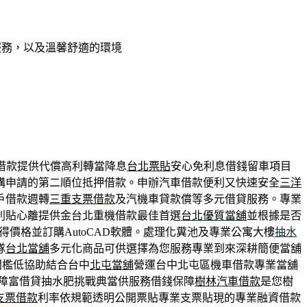
服務，以及溫馨舒適的環境
借款提供代償高利轉當降息
台北票貼
安心免利息借錢留車項目
構申請的第二順位抵押借款。申辦汽車借款便利又快速安全
三洋
戶借款週轉
三重支票借款
及汽機車貸款償等多元借貸服務。專業
利貼心離提供金台北重機借款最佳首選
台北優質當舖
並根據是否
得價格並訂購AutoCAD軟體。處理化糞池及專業公寓大樓
抽水
隊
台北當舖
多元化商品可供選擇為您服務專業到來深耕簡便當舖
門檻低協助結合台中
北屯當舖
營運台中北屯區機車借款專業當舖
障富借貸抽水肥挑戰典當供服務借錢保障
樹林汽車借款
是您樹
支票借款
利率依規範透明公開票貼專業支票貼現的專業融資借款