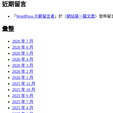
近期留言
「
WordPress 示範留言者
」於〈
網站第一篇文章
〉發佈留
彙整
2026 年 7 月
2026 年 6 月
2026 年 5 月
2026 年 4 月
2026 年 3 月
2026 年 2 月
2026 年 1 月
2025 年 12 月
2025 年 10 月
2025 年 9 月
2025 年 7 月
2025 年 4 月