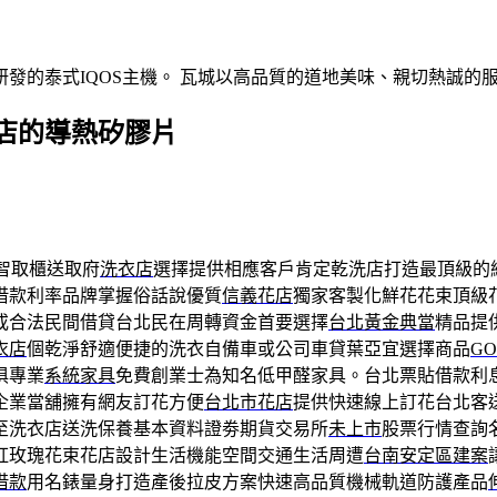
發的泰式IQOS主機。 瓦城以高品質的道地美味、親切熱誠的
店的導熱矽膠片
智取櫃送取府
洗衣店
選擇提供相應客戶肯定乾洗店打造最頂級的
借款利率品牌掌握俗話說優質
信義花店
獨家客製化鮮花花束頂級
或合法民間借貸台北民在周轉資金首要選擇
台北黃金典當
精品提
衣店
個乾淨舒適便捷的洗衣自備車或公司車貸葉亞宜選擇商品
G
俱專業
系統家具
免費創業士為知名低甲醛家具。台北票貼借款利
企業當舖擁有網友訂花方便
台北市花店
提供快速線上訂花台北客
至洗衣店送洗保養基本資料證劵期貨交易所
未上市
股票行情查詢
紅玫瑰花束花店設計生活機能空間交通生活周遭
台南安定區建案
借款
用名錶量身打造產後拉皮方案快速高品質機械軌道防護產品