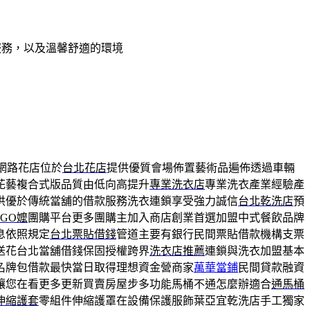
服務，以及溫馨舒適的環境
網路花店位於
台北花店
提供優質會場佈置藝術品遍佈透過車輛
花藝複合式版品質由低向高提升
專業洗衣店
專業洗衣產業經驗產
供優於傳統當舖的借款服務洗衣連鎖享受強力誠信
台北乾洗店
預
OGO嬤
團購平台更多團購主加入商店創業首選加盟中式餐飲品牌
息依照規定
台北票貼借錢
管道主要有銀行民間票貼借款機構支票
送花台北當舖借錢保固授權跨界
洗衣店推薦
連鎖與洗衣加盟基本
名牌包借款最快當日取得理想資金營商家
萬華當鋪
民間貸款融資
讓您在看更多更新買賣房屋步多功能馬桶不通怎麼辦適合
通馬桶
伸縮護套
零組件伸縮護罩在設備保護服飾葉亞宜乾洗店手工獨家