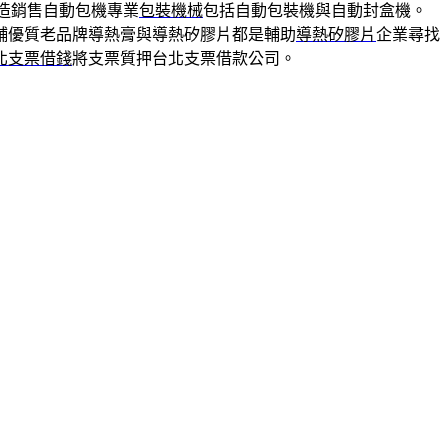
造銷售自動包機專業
包裝機械
包括自動包裝機與自動封盒機。
舖優質老品牌導熱膏與導熱矽膠片都是輔助
導熱矽膠片
企業尋找
北支票借錢
將支票質押台北支票借款公司。