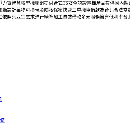
爭力實智慧轉型
機聯網
提供合式TS安全認證電梯產品提供國內製
餐廳設計萬物可換現金隱私保密快速
三重機車借款
為台北合法當
工
依照葉亞宜需求進行精準加工包裝借款多元服務擁有低利率
台
薦
修