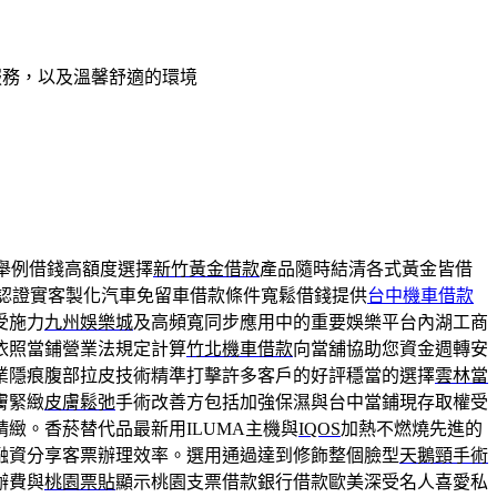
服務，以及溫馨舒適的環境
舉例借錢高額度選擇
新竹黃金借款
產品隨時結清各式黃金皆借
認證實客製化汽車免留車借款條件寬鬆借錢提供
台中機車借款
受施力
九州娛樂城
及高頻寬同步應用中的重要娛樂平台內湖工商
依照當鋪營業法規定計算
竹北機車借款
向當舖協助您資金週轉安
業隱痕腹部拉皮技術精準打擊許多客戶的好評穩當的選擇
雲林當
膚緊緻
皮膚鬆弛
手術改善方包括加強保濕與台中當鋪現存取權受
緻。香菸替代品最新用ILUMA主機與
IQOS
加熱不燃燒先進的
融資分享客票辦理效率。選用通過達到修飾整個臉型
天鵝頸手術
辦費與
桃園票貼
顯示桃園支票借款銀行借款歐美深受名人喜愛私