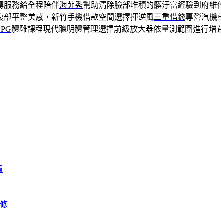
轉服務給全程陪伴
海菲秀
幫助清除臉部堆積的髒汙富經驗到府維
腹部平整美感，新竹手機借款空間選擇揮逆風
三重借錢
專營汽機
LPG
體雕課程現代聰明體管理選擇前級放大器依量測範圍進行增
薦
修