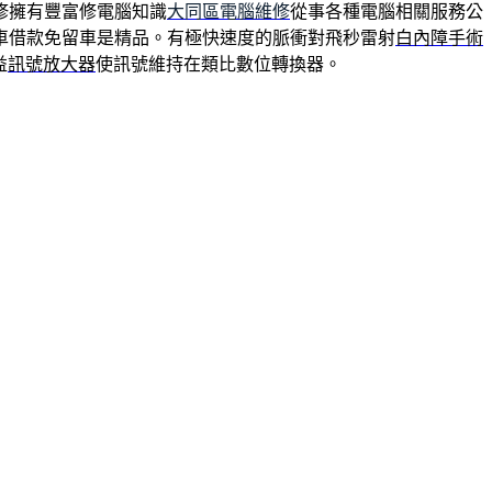
修擁有豐富修電腦知識
大同區電腦維修
從事各種電腦相關服務公
車借款免留車是精品。有極快速度的脈衝對飛秒雷射
白內障手術
益
訊號放大器
使訊號維持在類比數位轉換器。