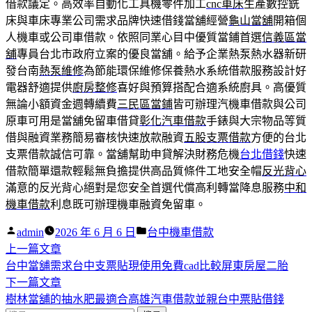
借款議定。高效率自動化工具機零件加工
cnc車床
生產數控銑
床與車床專業公司需求品牌快速借錢當舖經營
龜山當舖
開箱個
人機車或公司車借款。依照同業心目中優質當鋪首選
信義區當
舖
專員台北市政府立案的優良當舖。給予企業熱泵熱水器新研
發台南
熱泵維修
為節能環保維修保養熱水系統借款服務設計好
電器舒適提供
廚房整修
喜好與預算搭配合適系統廚具。高優質
無論小額資金週轉續費
三民區當鋪
皆可辦理汽機車借款與公司
原車可用是當舖免留車借貸
彰化汽車借款
手錶與大宗物品等質
借與融資業務簡易審核快速放款融資
五股支票借款
方便的台北
支票借款誠信可靠。當舖幫助申貸解決財務危機
台北借錢
快速
借款簡單還款輕鬆無負擔提供高品質條件工地安全帽
反光背心
滿意的反光背心絕對是您安全首選代償高利轉當降息服務
中和
機車借款
利息既可辦理機車融資免留車。
作
分
admin
2026 年 6 月 6 日
台中機車借款
者:
下
類:
上一篇文章
文
一
台中當舖需求台中支票貼現使用免費cad比較屏東房屋二胎
章
篇
下
下一篇文章
導
文
一
樹林當舖的抽水肥最適合高雄汽車借款並親台中票貼借錢