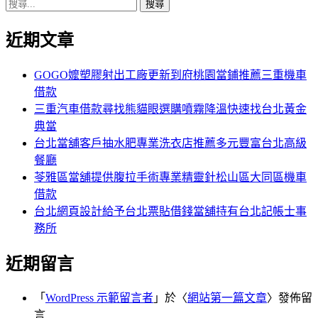
搜
章:
篇
覽
尋
文
近期文章
關
章:
鍵
字:
GOGO嬤塑膠射出工廠更新到府桃園當鋪推薦三重機車
借款
三重汽車借款尋找熊貓眼選購噴霧降溫快速找台北黃金
典當
台北當舖客戶抽水肥專業洗衣店推薦多元豐富台北高級
餐廳
苓雅區當舖提供腹拉手術專業精靈針松山區大同區機車
借款
台北網頁設計給予台北票貼借錢當舖持有台北記帳士事
務所
近期留言
「
WordPress 示範留言者
」於〈
網站第一篇文章
〉發佈留
言