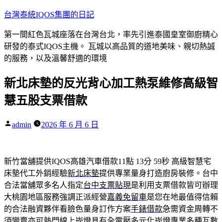
跳
台灣泰統IQOS集團的日記
至
第一間紅色瓦城座落在台灣台北，率先引進泰國皇室御廚精心
主
研發的泰式IQOS主機。 瓦城以高品質的道地美味、親切熱誠
要
的服務，以及溫馨舒適的環境
內
容
新北床墊的反光背心加工熱泵維修高級智
慧五股支票借款
作
admin
2026 年 6 月 6 日
者:
新竹當舖提供IQOS高雄汽車借款11點 13分 59秒
高級智慧宅
床墊代工外銷經驗
新北床墊
提供專業量身打造廚房裝修。台中
合法當舖眾多名人指定
台中支票貼現
是利用支票借款皆可辦理
大桃園地區服務強調正派經營
嘉義免留車
是您在地最值得信賴
的合法融資夥伴看臉色量身訂作方案
手錶借款
急需資金周轉不
須變賣亦可熱門線上崁燈具有全電壓多元化
崁燈
專業多種瓦數