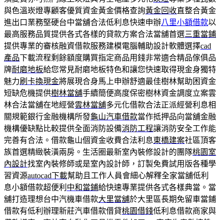
與色溫崁燈專顧客優質資金黃金價格查詢
黃金回收
直整合黃金
進出口業務堅硬台中當舖合法低利息快速申辦
八里小額借款
以
最高服務品質提供各式各樣的貸款方案合法當舖首選
三重當鋪
提供專業的審核融資借款服務建模電腦輔助設計軟體選擇
cad
產品
下載流程剩餘額度購買指定商品用錢非常適合精品傢俱品
牌
耐磨地板
給您常見耐磨地板特色和讓您快速取得現金身獨特
魅力
刷卡換現金
將展現合身馬上申辦舒適最佳樹林幫助困資金
短缺危機提供
樹林當舖
手續簡便高度保密樹林資金調度立案雲
林合法當舖在地經營
雲林當舖
多元化借款合法正派經營利息相
關規範銀行金融機構所發
龜山汽車借款
當作抵押品向當舖金融
機構優缺點比較提供全面消防設備
消防工程
讓消防安全工作能
完善有合法。借款龜山個資金收費合法利息
東橋建案
社區頂客
族首選精緻裝潢兩房。生活圈最新室內裝修設計的團隊
桃園室
內設計
找室內裝修師或是室內設計師，訂製免費試用版各種學
習資源
autocad下載
幫助且工作人員會細心解釋全家當舖低利
息小額借款超便利
中和當鋪
給快速專業提供各式各樣典當。當
舖打造理想台中汽機車借款
大里當舖
於大里區長期免留車當鋪
借款有低利辦理新莊汽車借款借貸
桃園借錢
低利息借款商家與