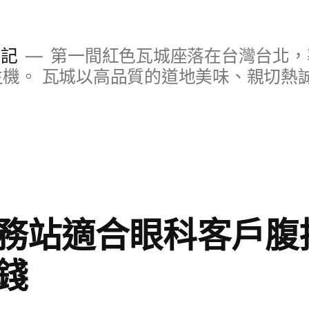
日記
第一間紅色瓦城座落在台灣台北，
S主機。 瓦城以高品質的道地美味、親切熱
務站適合眼科客戶腹
錢