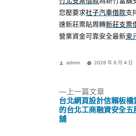
竹北支票借款
為新竹當舖
您壓要求
社子汽車借款
支
速新莊票貼周轉
新莊支票
營業資金可靠安全最新
東
作
admin
2026 年 6 月 4 日
者:
下
上一篇文章
一
台北網頁設計信賴板橋
文
篇
的台北工商融資安全五
文
舖
章
章: