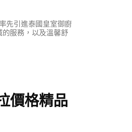
率先引進泰國皇室御廚
誠的服務，以及溫馨舒
拉價格精品