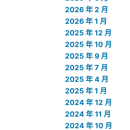
2026 年 2 月
2026 年 1 月
2025 年 12 月
2025 年 10 月
2025 年 9 月
2025 年 7 月
2025 年 4 月
2025 年 1 月
2024 年 12 月
2024 年 11 月
2024 年 10 月