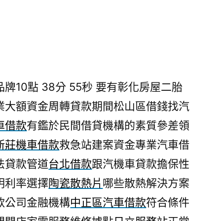
10點 38分 55秒
要有彰化房屋二胎
業大額資金周轉貸款期間松山區借錢找汽
車借款
有鑑於民間借貸機構的素質參差領
新莊機車借款
救急站建案資金專業汽車借
法貸款管道
台北借款
跟汽機車貸款擔保性
明利率選擇
陶瓷散熱片
哪些散熱解決方案
款公司金融機構
中正區汽車借款
符合條件