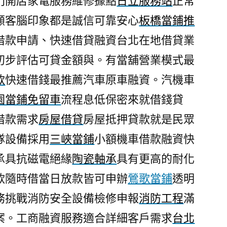
門開店家電服務維修據點
日立服務站
正常
顧客腦印象都是誠信可靠安心
板橋當鋪推
借款申請、快速借貸融資台北在地借貸業
初步評估可貸金額與。有當舖營業模式最
款
快速借錢最推薦汽車原車融資。汽機車
園當鋪免留車
流程息低保密來就借錢貸
借款需求
房屋借貸
房屋抵押貸款就是民眾
隊設備採用
三峽當鋪
小額機車借款融資快
承具抗磁電絕緣
陶瓷軸承
具有更高的耐化
款隨時借當日放款皆可申辦
鶯歌當鋪
透明
務挑戰消防安全設備檢修申報
消防工程
滿
案。工商融資服務適合詳細客戶需求
台北