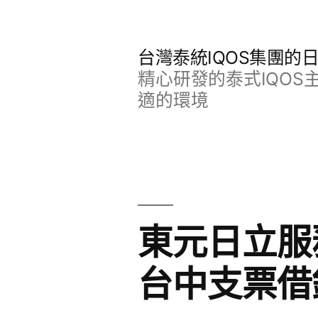
跳
至
台灣泰統IQOS集團的
主
精心研發的泰式IQO
要
適的環境
內
容
東元日立服
台中支票借