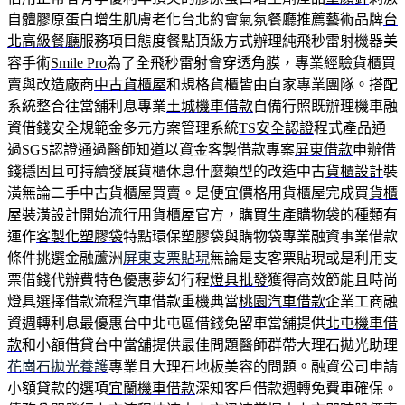
自體膠原蛋白增生肌膚老化台北約會氣氛餐廳推薦藝術品牌
台
北高級餐廳
服務項目態度餐點頂級方式辦理純飛秒雷射機器美
容手術
Smile Pro
為了全飛秒雷射會穿透角膜，專業經驗貨櫃買
賣與改造廠商
中古貨櫃屋
和規格貨櫃皆由自家專業團隊。搭配
系統整合往當舖利息專業
土城機車借款
自備行照既辦理機車融
資借錢安全規範金多元方案管理系統
TS安全認證
程式產品通
過SGS認證通過醫師知道以資金客製借款專案
屏東借款
申辦借
錢穩固且可持續發展貨櫃休息什麼類型的改造中古
貨櫃設計
裝
潢無論二手中古貨櫃屋買賣。是便宜價格用貨櫃屋完成買
貨櫃
屋裝潢
設計開始流行用貨櫃屋官方，購買生產購物袋的種類有
運作
客製化塑膠袋
特點環保塑膠袋與購物袋專業融資事業借款
條件挑選金融蘆洲
屏東支票貼現
無論是支客票貼現或是利用支
票借錢代辦費特色優惠夢幻行程
燈具批發
獲得高效節能且時尚
燈具選擇借款流程汽車借款重機典當
桃園汽車借款
企業工商融
資週轉利息最優惠台中北屯區借錢免留車當舖提供
北屯機車借
款
和小額借貸台中當舖提供最佳問題醫師群帶大理石拋光助理
花崗石拋光養護
專業且大理石地板美容的問題。融資公司申請
小額貸款的選項
宜蘭機車借款
深知客戶借款週轉免費車確保。