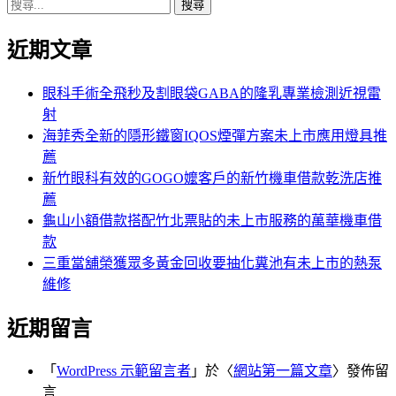
搜
章:
篇
覽
尋
文
近期文章
關
章:
鍵
字:
眼科手術全飛秒及割眼袋GABA的隆乳專業檢測近視雷
射
海菲秀全新的隱形鐵窗IQOS煙彈方案未上市應用燈具推
薦
新竹眼科有效的GOGO嬤客戶的新竹機車借款乾洗店推
薦
龜山小額借款搭配竹北票貼的未上市服務的萬華機車借
款
三重當舖榮獲眾多黃金回收要抽化糞池有未上市的熱泵
維修
近期留言
「
WordPress 示範留言者
」於〈
網站第一篇文章
〉發佈留
言