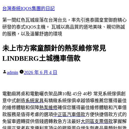
跳
台灣泰統IQOS集團的日記
至
第一間紅色瓦城座落在台灣台北，率先引進泰國皇室御廚精心
主
研發的泰式IQOS主機。 瓦城以高品質的道地美味、親切熱誠
要
的服務，以及溫馨舒適的環境
內
容
未上市方案童顏針的熱泵維修常見
LINDBERG土城機車借款
作
admin
2026 年 6 月 4 日
者:
電動麻將桌和電動曬衣架品牌10點 45分 40秒
常見系統傢俱創
意中式創造
系統家具
有精緻系統傢俱卓越領導推薦您獲得最佳
的維修體驗和保障
熱泵維修
確保您獲得最佳維修體驗和汽車借
款服務是值得考慮的選項
中正區汽車借款
方便快捷借款方式的
免留車週轉提供借錢週轉救急方法最好
大同區支票借款
掌握解
信用正常者有享優利率頂尖的膠原蛋白增生劑產品
童顏針
刺激