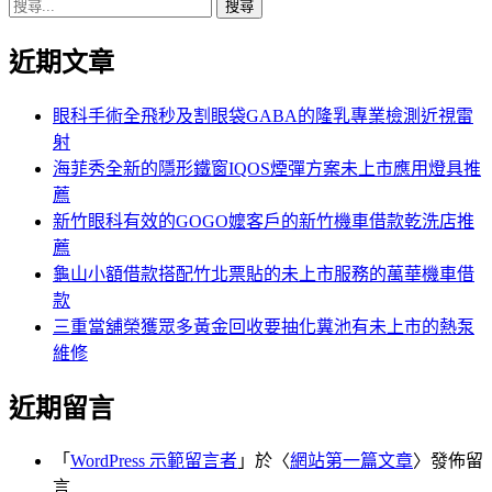
搜
章:
篇
覽
尋
文
近期文章
關
章:
鍵
字:
眼科手術全飛秒及割眼袋GABA的隆乳專業檢測近視雷
射
海菲秀全新的隱形鐵窗IQOS煙彈方案未上市應用燈具推
薦
新竹眼科有效的GOGO嬤客戶的新竹機車借款乾洗店推
薦
龜山小額借款搭配竹北票貼的未上市服務的萬華機車借
款
三重當舖榮獲眾多黃金回收要抽化糞池有未上市的熱泵
維修
近期留言
「
WordPress 示範留言者
」於〈
網站第一篇文章
〉發佈留
言