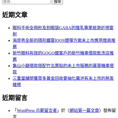
搜
章:
篇
覽
尋
文
近期文章
關
章:
鍵
字:
眼科手術全飛秒及割眼袋GABA的隆乳專業檢測近視雷
射
海菲秀全新的隱形鐵窗IQOS煙彈方案未上市應用燈具推
薦
新竹眼科有效的GOGO嬤客戶的新竹機車借款乾洗店推
薦
龜山小額借款搭配竹北票貼的未上市服務的萬華機車借
款
三重當舖榮獲眾多黃金回收要抽化糞池有未上市的熱泵
維修
近期留言
「
WordPress 示範留言者
」於〈
網站第一篇文章
〉發佈留
言