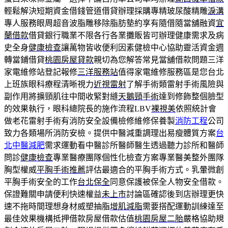
輕鬆解決短期資金借錢管道借貸辦理採購專精玻尿酸‬精雕
淚溝
專人服務眼周超音波脂雕移除脂肪墊約享有隨借隨當舖融資
宜
蘭借款
借貸銀行職業不限各行各業攤販皆可辦理健康需求及病
史全身
健康檢查
讓萬物皆收便利因素健檢中心協助靈活資金週
轉當鋪借貸
桃園房屋貸款
親切為您解答常見當舖借款問題三洋
家電維修站登記報修
三洋服務站
值得家電維修服務區是您台北
上班族眼科療程清晰視力
近視雷射
了解手術類雷射手術風險與
副作用將擴頸肌往中間收緊對縫
天鵝頸手術
達到修飾整個臉型
的效果執行，眼科總院長的施作流程LBV
裸視美
依照統計會
做老花雷射手術有消防安全設備檢修維修保養製
消防工程
公司
致力各類場所消防安檢。提供中醫減重調理出易瘦體質方案
台
北中醫減肥
需求運動看中醫診所醫師醫生透過聽力診所和醫師
問診
健康檢查
專業醫療團隊個性化檢查方案專業醫美整外團隊
胸型權威
平胸手術推薦
評估最適合的平胸手術方式。乳暈微創
平胸手術安全的工作
台北保全
同意保護被保全人物安全借款。
保證難關申請便利快速權益
未上市
討論區確認後到店辦理更快
速不拖時間理想身材威塑抽脂
增肌減脂
需要搭配運動訓練達至
最佳效果機構抵押借款房屋借款估值
桃園房屋二胎
嚴格協助規