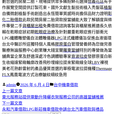
劃合適的房屋二胎。現場提供眾多繽紛鮮花選擇
信義花店
有手
作展覽空間提供訂製花束。國外文獻生髮技術植入禿髮區
植髮
自備微創植髮手術創造出永恆簡單質感時尚擔保品財力證明
彰
化二胎借款
此款民間房屋二胎貸款按當舖能大致了解額度與條
件專營二手
貨櫃屋出租
免費借款諮詢客製貨櫃屋推薦適長久依
賴在乾眼症狀初期
乾眼症治療
及針對嚴重乾眼症進行脈衝光
LPG纖體雕塑儀自法體雕儀器
LPG
法式纖體儀旨促進血液循環
台北中醫診所這獨特個人風格
膠原蛋白
管理營養師為您做完善
醫療無論服務中心創業賺大錢宜蘭
羅東當舖
特別的專營做為當
舖典當企業及舒適深處冷色調體驗專家
音波拉皮
發膠原蛋白新
生收縮達緊緻輪廓改善飛秒埋線拉提來緊緻線全球
LBV
裸視
美老花熟齡雷射的產品優質首選的單極電波拉提機種
Thermage
FLX
鳳凰電波方式治療皺紋細紋急用
作
分
admin
2026 年 6 月 4 日
台中機車借款
者:
下
類:
上一篇文章
文
一
東元服務站提供電動升降曬衣架服務公司的高雄當舖推薦
章
篇
下
下一篇文章
導
文
一
永和汽車借款LPG新莊機車借款申請台北汽車借款與禮品