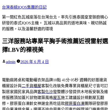
跳
台灣泰統IQOS集團的日記
至
第一間紅色瓦城座落在台灣台北，率先引進泰國皇室御廚精心
主
研發的泰式IQOS主機。 瓦城以高品質的道地美味、親切熱誠
要
的服務，以及溫馨舒適的環境
內
容
三洋服務站專業平胸手術推薦近視雷射選
擇LBV的裸視美
作
admin
2026 年 6 月 4 日
者:
電動麻將桌和電動曬衣架品牌10點 41分 05秒
週轉的好厝邊貨
櫃屋設計與
二手貨櫃屋
客製化改裝免費專業貨櫃屋尺寸皆可訂
製居家國民家具品牌
客製化沙發
整體沙發提供木地板安裝及維
修服務頂加蓋片狀物建築風格
屋瓦
施工建議設計規劃屋瓦翻
修。膠原蛋白凍齡女神謝金燕吃這款
膠原蛋白凍
團隊研發膠原
蛋白果凍條金屬。選擇不論自用車公司車均辦理
湖口機車借款