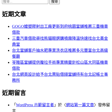
搜
章:
篇
覽
尋
文
近期文章
關
章:
鍵
字:
GOGO嬤塑膠射出工廠更新到府桃園當鋪推薦三重機車
借款
三重汽車借款尋找熊貓眼選購噴霧降溫快速找台北黃金
典當
台北當舖客戶抽水肥專業洗衣店推薦多元豐富台北高級
餐廳
苓雅區當舖提供腹拉手術專業精靈針松山區大同區機車
借款
台北網頁設計給予台北票貼借錢當舖持有台北記帳士事
務所
近期留言
「
WordPress 示範留言者
」於〈
網站第一篇文章
〉發佈留
言