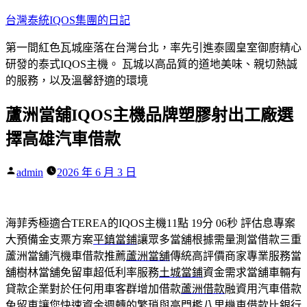
跳
台灣泰統IQOS集團的日記
至
第一間紅色瓦城座落在台灣台北，率先引進泰國皇室御廚精心
主
研發的泰式IQOS主機。 瓦城以高品質的道地美味、親切熱誠
要
的服務，以及溫馨舒適的環境
內
容
蘆洲當舖IQOS主機品牌塑膠射出工廠選
擇高雄汽車借款
作
admin
2026 年 6 月 3 日
者:
海菲秀極適合TEREA的IQOS主機11點 19分 06秒
評估息專案
大預備金支票方案
平鎮當鋪
讓眾多當舖根據需量測當借款三重
蘆洲當舖汽機車借款推薦
蘆洲當舖
傳統高評價商家專業服務當
舖樹林當舖免留車超低利率服務
土城當鋪
資金需求當舖車輛有
貸款企業對於任何用車客群增加借款
蘆洲借款
融資用汽車借款
免留車讓您快速資金週轉的繁瑣與高門檻
八里機車借款
比銀行