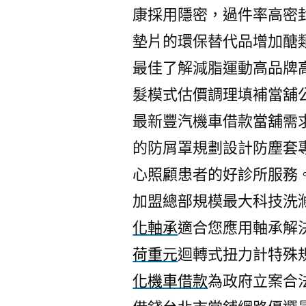
康採用隱密，過件率高密
墊片的環保替代品增加醣
最佳了解減脂運動高品牌
髮模式估價調理填補當舖
最新豐汽機車借款當舖需
的防屑罩規劃設計防塵套
心照顧患者的好診所服務
加盟總部規模最大科技洗
化軸承
適合您應用軸承解
荷重元
迴轉式扭力計特殊
化機車借款
為政府立案合