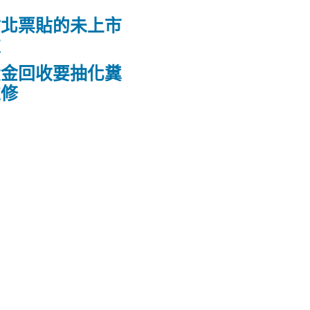
竹北票貼的未上市
款
黃金回收要抽化糞
維修