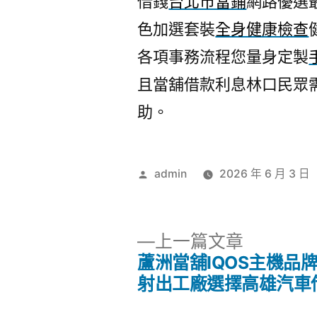
借錢
台北市當鋪
網路優選
色加選套裝
全身健康檢查
各項事務流程您量身定製
且當舖借款利息林口民眾
助。
作
admin
2026 年 6 月 3 日
者:
下
上一篇文章
一
蘆洲當舖IQOS主機品
文
篇
射出工廠選擇高雄汽車
文