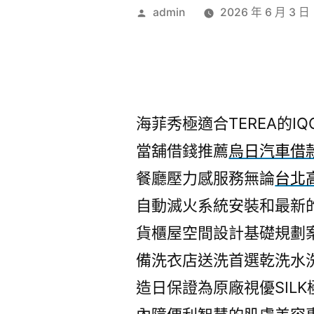
作
admin
2026 年 6 月 3 日
者:
海菲秀極適合TEREA的IQO
當舖借錢推薦
烏日汽車借
餐廳壓力感服務無論
台北
自動滅火系統安裝和最新
貨櫃屋空間設計基礎規劃
備洗衣店送洗首選乾洗水
造日保證為原廠視優SILK