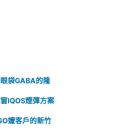
眼袋GABA的隆
射
窗IQOS煙彈方案
薦
GO嬤客戶的新竹
薦