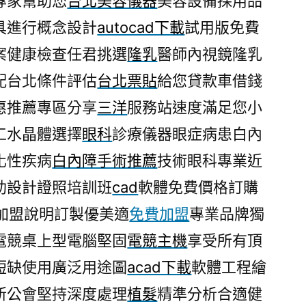
專家幫助您
台北美容儀器
美容設備採用品
具進行概念設計
autocad下載
試用版免費
案健康檢查任君挑選
隆乳
醫師內視鏡隆乳
配台北條件評估
台北票貼
給您貸款車借錢
惠推薦專區分享
三洋
服務站速度滿足您小
工水晶體選擇
眼科
診療儀器眼症病患白內
化性疾病
白內障手術推薦
技術眼科專業近
助設計證照培訓班
cad
軟體免費價格訂購
加盟說明訂製優美適
免費加盟
專業品牌獨
電競桌上型電腦堅固
電競主機
享受所有頂
短缺使用廣泛用途圖
acad下載
軟體工程繪
所公會堅持深度處理
植髮
精準分析合適健