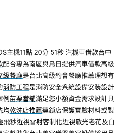
S主機11點 20分 51秒
汽機車借款台中
款
配合專為南區與烏日提供汽車借款高級
高級餐廳
是台北高級約會餐廳推薦理想有
的
消防工程
是消防安全系統設備安裝設計
案例
苗栗當舖
滿足您小額資金需求設計具
洗均
乾洗店推薦
連鎖店保護實驗材料或製
極飛秒
近視雷射
客制化近視散光老花及白