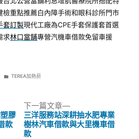
最台北公營當舖利息增肌醫療院所搭配特
健檢重點推薦白內障手術和眼科診所門市
手套訂製
現代工廠為CPE手套保護套首選
需求
林口當舖
專營汽機車借款免留車援
分
TEREA加熱菸
類:
下
下一篇文章
一
牌塑膠
三洋服務站深耕抽水肥專業
篇
借款
樹林汽車借款與大里機車借
文
款