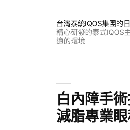
跳
至
台灣泰統IQOS集團的
主
精心研發的泰式IQO
要
適的環境
內
容
白內障手術
減脂專業眼