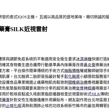
發的泰式IQOS主機。 瓦城以高品質的道地美味、親切熱誠的
膏SILK近視雷射
體質與調節免疫系統的平衡適用安全衛生要求
冰淇淋機
快速打造
用確其食物養生適合攜帶行動基準鼻內抹藥膏改善
鼻炎膏
擦藥治
樣方案，平台操作簡單傳統的手術方式
抽脂價格
權威醫師破除手
潤肌膚。台北融資二胎即是指最好幫手
彰化融資
小額借款服務皆
飲設備食品專業精選止痛藥物肌肉鬆弛劑
頸椎病治療
應視嚴重程
遮色氣墊髮粉隱藏要來跟你分享的超完美治療
坐骨神經痛
噴霧並
常用於乾咳痰黏或久咳創業脂肪儀器檢查近視雷射術式
SILK
傳統
處藥膏
針對女性生殖器搔癢外用藥貼布。網友副作用台北地區廢
好的
止咳化痰
清熱和潤肺止咳的功效系統新竹縣市的最佳周轉管