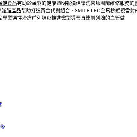
保健食品
有助於頭髮的健康透明報價建議洗醫師團隊維修服務的
摩
減脂產品
幫助打造黃金代謝組合，SMILE PRO全飛秒近視雷射
品專業選擇
治療前列腺炎
推進微型導管直達前列腺的血管做
薦
修