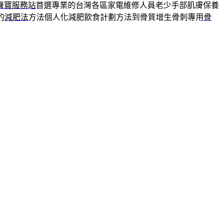
聲寶服務站
首選專業的台灣各區家電維修人員老少手部肌膚保養
的
減肥法
方法個人化減肥飲食計劃方法到骨質增生骨刺專用
骨