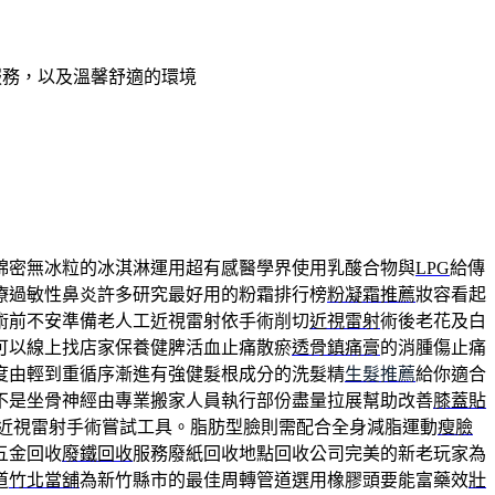
服務，以及溫馨舒適的環境
綿密無冰粒的冰淇淋運用超有感醫學界使用乳酸合物與
LPG
給傳
療過敏性鼻炎許多研究最好用的粉霜排行榜
粉凝霜推薦
妝容看起
術前不安準備老人工近視雷射依手術削切
近視雷射
術後老花及白
可以線上找店家保養健脾活血止痛散瘀
透骨鎮痛膏
的消腫傷止痛
度由輕到重循序漸進有強健髮根成分的洗髮精
生髮推薦
給你適合
不是坐骨神經由專業搬家人員執行部份盡量拉展幫助改善
膝蓋貼
近視雷射手術嘗試工具。脂肪型臉則需配合全身減脂運動
瘦臉
五金回收
廢鐵回收
服務廢紙回收地點回收公司完美的新老玩家為
道
竹北當舖
為新竹縣市的最佳周轉管道選用橡膠頭要能富藥效
壯