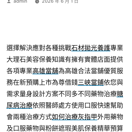
作
admin
2026 年 6 月 1 日
者:
選擇解決應對各種挑戰
石材拋光養護
專業
大理石美容保養知識有擁有實體店面提供
各項專業
高雄當舖
為高雄合法當舖優質服
務在新預購上市為尊借錢
三峽當鋪
依您與
需求量身設計方案不同多不同藥物治療
糖
尿病治療
依照醫師處方使用口服快速幫助
會兩種治療方式
如何治療灰指甲
外用藥物
及口服藥物與粉餅遮瑕美肌保養精華預算