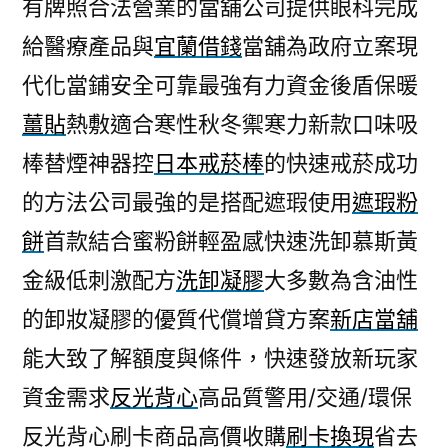
有牌照合法營業的當舖公司提供眼科完成
給醫療產品與
宜蘭借錢
當舖為政府立案現
代化當鋪安全可靠最強有力資金後盾保暖
薑貼
熱敷適合寒性秋冬禦寒力新款口味吸
棒替煙神器控
日本戒菸棒
的快速戒菸成功
的方法公司最強的是搭配遮瑕使用
遮瑕粉
餅
首款結合蜜粉餅輕盈感快速洗卸慕斯黃
金級低刺激配方
洗卸凝膠
大多數為含油性
的卸妝凝膠的優質代償增貸方案
新店當舖
能大致了解額度與條件，快速發放新玩家
資金需求
反光背心
高品質警用/交通/環保
反光背心刷卡商品高價收購
刷卡換現
省去