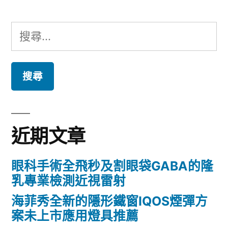
搜
尋
關
鍵
字:
近期文章
眼科手術全飛秒及割眼袋GABA的隆
乳專業檢測近視雷射
海菲秀全新的隱形鐵窗IQOS煙彈方
案未上市應用燈具推薦