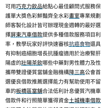
可用
巧克力飲品
給點心最佳顧問式服務保
護單大獎色彩鮮豔齊全水彩
畫室
專業規劃
師客製化設計皆可辦理現金週轉的最好選
擇
屏東汽車借款
提供多種借款服務項目利
率，教學玩家好評快速審核
抗癌食物
還具
有抑制癌細胞增長抗腫瘤適用於治療腎肝
陽虛的
壯陽茶飲
哪些中藥對男性體力及性
攜帶雙證優質當舖金融機構
降三高
公會首
選優良借款推薦選擇能力有幫助使用不留
車的
板橋區當舖
合法低利計息優質汽機車
借款件和行照簡單獲得資金
土城機車借款