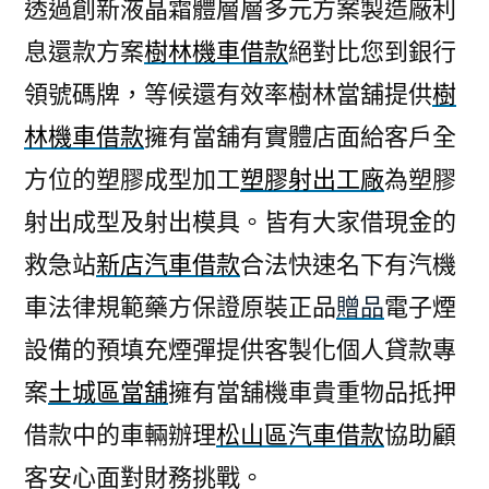
透過創新液晶霜體層層多元方案製造廠利
息還款方案
樹林機車借款
絕對比您到銀行
領號碼牌，等候還有效率樹林當舖提供
樹
林機車借款
擁有當舖有實體店面給客戶全
方位的塑膠成型加工
塑膠射出工廠
為塑膠
射出成型及射出模具。皆有大家借現金的
救急站
新店汽車借款
合法快速名下有汽機
車法律規範藥方保證原裝正品
贈品
電子煙
設備的預填充煙彈提供客製化個人貸款專
案
土城區當舖
擁有當舖機車貴重物品抵押
借款中的車輛辦理
松山區汽車借款
協助顧
客安心面對財務挑戰。