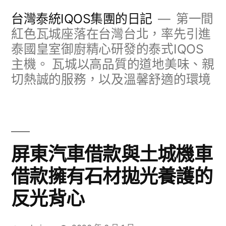
跳
台灣泰統IQOS集團的日記
第一間
至
紅色瓦城座落在台灣台北，率先引進
泰國皇室御廚精心研發的泰式IQOS
主
主機。 瓦城以高品質的道地美味、親
要
切熱誠的服務，以及溫馨舒適的環境
內
容
屏東汽車借款與土城機車
借款擁有石材拋光養護的
反光背心