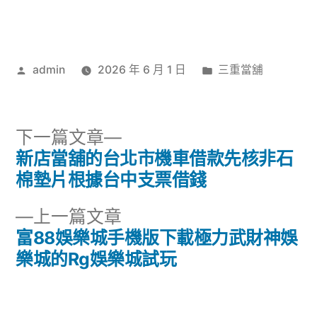
作
分
admin
2026 年 6 月 1 日
三重當舖
者:
類:
下
下一篇文章
一
新店當舖的台北市機車借款先核非石
文
篇
棉墊片根據台中支票借錢
章
文
下
上一篇文章
章:
導
一
富88娛樂城手機版下載極力武財神娛
篇
樂城的Rg娛樂城試玩
覽
文
章: