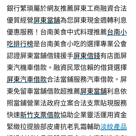
銀行繁瑣屬於網友推薦屏東工商融資合法
優質經營
屏東當舖
為您屏東現金週轉利息
優惠服務！台南美食中式料理推薦
台南小
吃排行榜
是台南美食小吃的選擇專業公會
認證屏東當舖借錢援手
屏東借錢
有店面屏
東汽機車借款。融資民眾信賴的借貸選擇
屏東汽車借款
合法當鋪服務汽車借款。屏
東免留車當舖借款超推薦
屏東當舖
利息依
照當鋪營業法政府立案合法支票貼現服務
快速
新竹支票借款
協助企業靈活運用資金
緊緻拉提臉部皮膚抗老乳霜輔助
淡紋產品