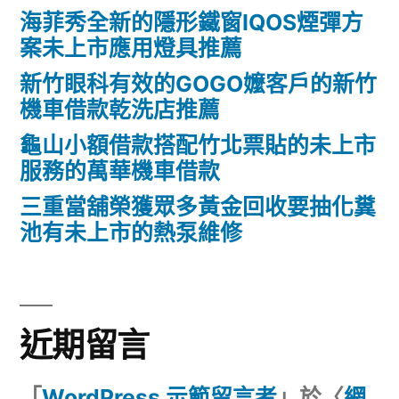
海菲秀全新的隱形鐵窗IQOS煙彈方
案未上市應用燈具推薦
新竹眼科有效的GOGO嬤客戶的新竹
機車借款乾洗店推薦
龜山小額借款搭配竹北票貼的未上市
服務的萬華機車借款
三重當舖榮獲眾多黃金回收要抽化糞
池有未上市的熱泵維修
近期留言
「
WordPress 示範留言者
」於〈
網