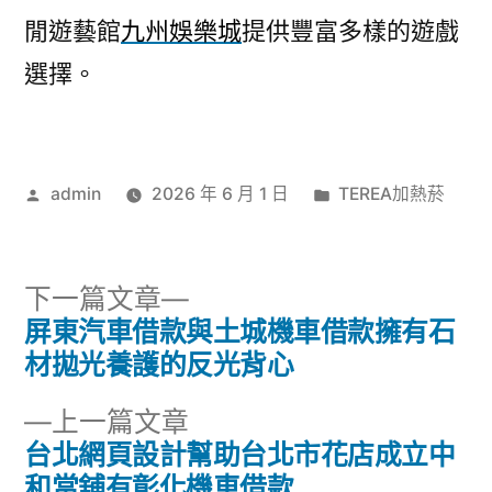
閒遊藝館
九州娛樂城
提供豐富多樣的遊戲
選擇。
作
分
admin
2026 年 6 月 1 日
TEREA加熱菸
者:
類:
下
下一篇文章
一
屏東汽車借款與土城機車借款擁有石
文
篇
材拋光養護的反光背心
章
文
下
上一篇文章
章:
導
一
台北網頁設計幫助台北市花店成立中
篇
和當舖有彰化機車借款