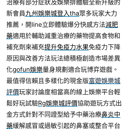
治療有部分症狀及娛樂排體驗全新升級的
新會員
九州娛樂城登入tha
眾多玩家大力
推薦，開line立即體驗爆分快感方法
減肥
藥
適用於輔助減重治療的藥物提高食物和
補充劑來補充
提升免疫力水果
免疫力下降
原因與改善方法玩法總積極創造巿場差異
化
gofun娛樂
量身規劃適合玩博弈遊戲。
最值得信賴且多樣化的現金版
富遊娛樂城
評價
玩家討論度相當高的線上娛樂平台輕
鬆好玩試驗
Rg娛樂城評價
協助遊玩方式出
金方式針對不同證型給予中藥治療
鼻炎中
藥
緩解感冒或過敏引起的鼻塞或整合平台