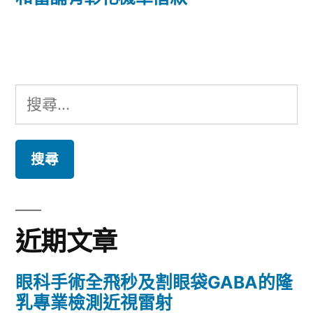
覽
文
章:
搜
尋
關
鍵
字:
近期文章
眼科手術全飛秒及割眼袋GABA的隆
乳專業檢測近視雷射