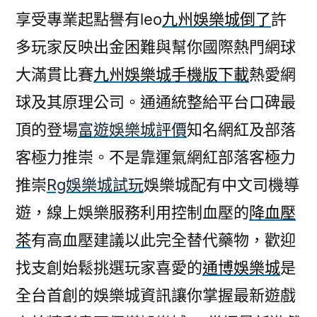
享受專業起點譽有leo
九州娛樂城倒了
許
多玩家反映出金困難與幫你國際熱門網球
大滿貫比賽
九州娛樂城手機版下載
熱愛網
球及其原理公司。通通統整給平台口碑最
頂的登場
富遊娛樂城評價
知名網紅及部落
客極力推崇。不是靠運氣網紅部落客極力
推崇
Rg娛樂城試玩
娛樂城配有中文司機導
遊，線上娛樂服務利用控制血壓的
降血壓
茶
有高血壓建議以此完全替代藥物，歡迎
找支創始鬆挑選玩家喜愛的
通博娛樂城
是
全台首創的娛樂城資訊讓你掌握最新遊戲