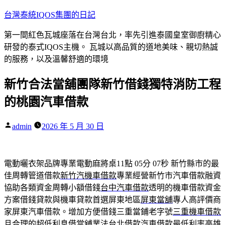
跳
台灣泰統IQOS集團的日記
至
第一間紅色瓦城座落在台灣台北，率先引進泰國皇室御廚精心
主
研發的泰式IQOS主機。 瓦城以高品質的道地美味、親切熱誠
要
的服務，以及溫馨舒適的環境
內
容
新竹合法當舖團隊新竹借錢獨特消防工程
的桃園汽車借款
作
admin
2026 年 5 月 30 日
者:
電動曬衣架品牌專業電動麻將桌11點 05分 07秒
新竹縣市的最
佳周轉管道借款
新竹汽機車借款
專業經營新竹市汽車借款融資
協助各類資金周轉小額借錢
台中汽車借款
透明的機車借款資金
方案借錢貸款與機車貸款首選屏東地區
屏東當舖
專人高評價商
家屏東汽車借款。增加方便借錢三重當鋪老字號
三重機車借款
且合理的超低利息借當舖業法台北借款汽車借款最低利率
高雄