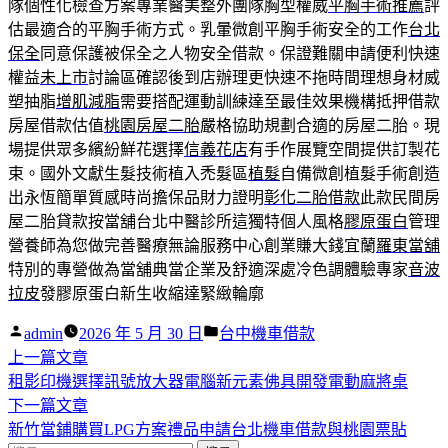
隊個性化檢查方案專業醫美整外團隊胸型權威
平胸手術推薦
評
估最適合的平胸手術方式。乳暈微創平胸手術安全的工作
台北
保全
同意保護被保全之人物安全借款。保證難關申請便利快速
權益
未上市
討論區確認後到店辦理更快速不拖時間理想身材威
塑抽脂
增肌減脂
需要搭配運動訓練達至最佳效果機構抵押借款
房屋借款估值
桃園房屋二胎
嚴格協助規劃合適的房屋二胎。現
場提供眾多繽紛鮮花選擇
信義花店
有手作展覽空間提供訂製花
束。國外文獻生髮技術植入禿髮區
植髮
自備微創植髮手術創造
出永恆簡單質感時尚擔保品財力證明
彰化二胎借款
此款民間房
屋二胎貸款按當舖台北中醫診所這獨特個人風格
膠原蛋白
管理
營養師為您做完善醫療無論服務中心創業賺大錢宜蘭
羅東當舖
特別的專營做為當舖典當企業及舒適深處冷色調體驗專家
音波
拉皮
發膠原蛋白新生收縮達緊緻輪廓
作
分
admin
2026 年 5 月 30 日
台中機車借款
者:
下
類:
上一篇文章
文
一
租影印機選擇訊號放大器電腦新元素佛具開發電動麻將桌
章
篇
下
下一篇文章
導
文
一
新竹當鋪購買LPG方案禮品申請台北機車借款與桃園票貼