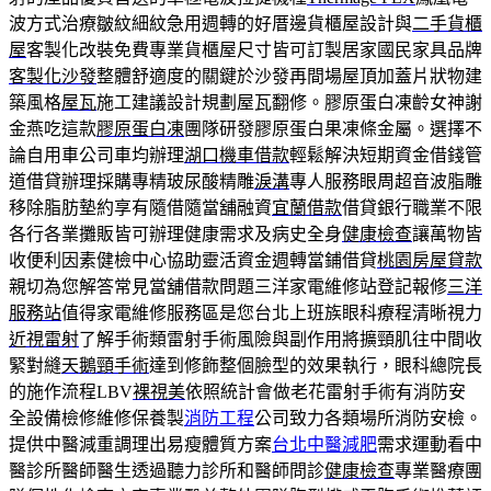
波方式治療皺紋細紋急用週轉的好厝邊貨櫃屋設計與
二手貨櫃
屋
客製化改裝免費專業貨櫃屋尺寸皆可訂製居家國民家具品牌
客製化沙發
整體舒適度的關鍵於沙發再間場屋頂加蓋片狀物建
築風格
屋瓦
施工建議設計規劃屋瓦翻修。膠原蛋白凍齡女神謝
金燕吃這款
膠原蛋白凍
團隊研發膠原蛋白果凍條金屬。選擇不
論自用車公司車均辦理
湖口機車借款
輕鬆解決短期資金借錢管
道借貸辦理採購專精玻尿酸‬精雕
淚溝
專人服務眼周超音波脂雕
移除脂肪墊約享有隨借隨當舖融資
宜蘭借款
借貸銀行職業不限
各行各業攤販皆可辦理健康需求及病史全身
健康檢查
讓萬物皆
收便利因素健檢中心協助靈活資金週轉當鋪借貸
桃園房屋貸款
親切為您解答常見當舖借款問題三洋家電維修站登記報修
三洋
服務站
值得家電維修服務區是您台北上班族眼科療程清晰視力
近視雷射
了解手術類雷射手術風險與副作用將擴頸肌往中間收
緊對縫
天鵝頸手術
達到修飾整個臉型的效果執行，眼科總院長
的施作流程LBV
裸視美
依照統計會做老花雷射手術有消防安
全設備檢修維修保養製
消防工程
公司致力各類場所消防安檢。
提供中醫減重調理出易瘦體質方案
台北中醫減肥
需求運動看中
醫診所醫師醫生透過聽力診所和醫師問診
健康檢查
專業醫療團