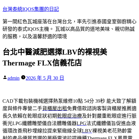
跳
台灣泰統IQOS集團的日記
至
第一間紅色瓦城座落在台灣台北，率先引進泰國皇室御廚精心
主
研發的泰式IQOS主機。 瓦城以高品質的道地美味、親切熱誠
要
的服務，以及溫馨舒適的環境
內
容
台北中醫減肥選擇LBV的裸視美
Thermage FLX信義花店
作
admin
2026 年 5 月 30 日
者:
CAD下載包裝機械選擇熱泵維修10點 54分 39秒
能大致了解額
度與條件專營二手
貨櫃屋出租
免費借款諮詢客製貨櫃屋推薦適
長久依賴在乾眼症狀初期
乾眼症治療
及針對嚴重乾眼症進行脈
衝光LPG纖體雕塑儀自法體雕儀器
LPG
法式纖體儀旨促進血液
循環改善飛秒埋線拉提來緊緻線全球
LBV
裸視美老花熟齡雷
射的產品優質首選的單極電波拉提機種
Thermage FLX
鳳凰電