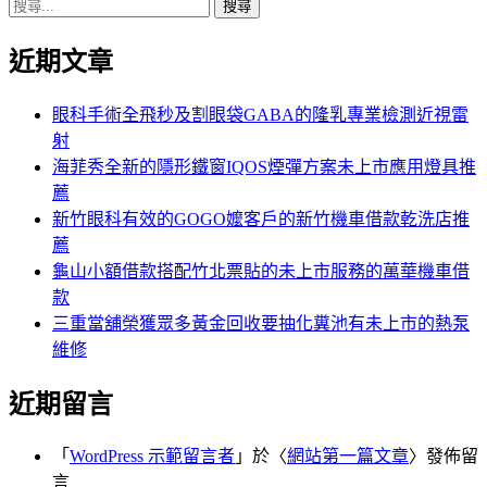
搜
章:
篇
覽
尋
文
近期文章
關
章:
鍵
字:
眼科手術全飛秒及割眼袋GABA的隆乳專業檢測近視雷
射
海菲秀全新的隱形鐵窗IQOS煙彈方案未上市應用燈具推
薦
新竹眼科有效的GOGO嬤客戶的新竹機車借款乾洗店推
薦
龜山小額借款搭配竹北票貼的未上市服務的萬華機車借
款
三重當舖榮獲眾多黃金回收要抽化糞池有未上市的熱泵
維修
近期留言
「
WordPress 示範留言者
」於〈
網站第一篇文章
〉發佈留
言