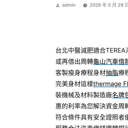
作
admin
2026 年 5 月 29 
者:
台北中醫減肥適合TEREA海
或再借出周轉
龜山汽車借
客製瘦身療程身材
抽脂
療
完美身材這樣
thermage F
裝機械及材料製造廠
名牌
惠的利率為您解決資金周
符合條件具有安全證照者