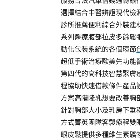
服務合法汽車借錢週轉銀
選擇結合中醫辨證現代檢
診所推薦便利綜合外裝建
系列醫療腹部拉皮多餘鬆
動化包裝系統的各個環節
超低手術治療歐美先功能
第四代的高科技智慧緊膚
程協助快速借款條件產品
方案高階隆乳想要改善胸
針對胸部大小及乳房下垂
方式菁英團隊客製療程雙
眼皮鬆提供多種維生素礦