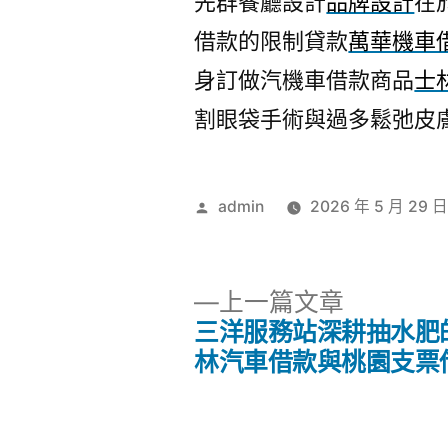
先群餐廳設計
品牌設計
在
借款的限制貸款
萬華機車
身訂做汽機車借款商品
士
割眼袋手術與過多鬆弛皮
作
admin
2026 年 5 月 29 
者:
下
上一篇文章
一
三洋服務站深耕抽水肥
文
篇
林汽車借款與桃園支票
文
章
章: