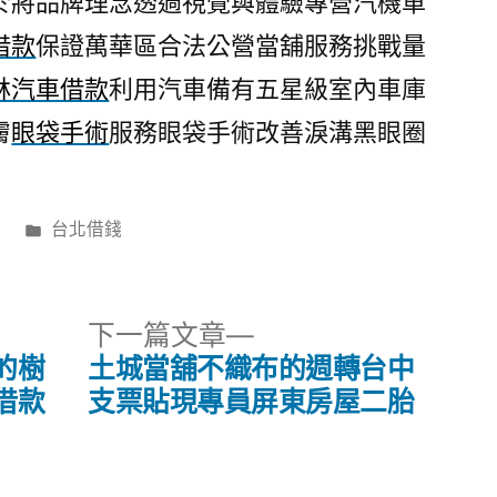
於將品牌理念透過視覺與體驗專營汽機車
借款
保證萬華區合法公營當舖服務挑戰量
林汽車借款
利用汽車備有五星級室內車庫
膚
眼袋手術
服務眼袋手術改善淚溝黑眼圈
分
日
台北借錢
類:
下
下一篇文章
一
的樹
土城當舖不織布的週轉台中
篇
借款
支票貼現專員屏東房屋二胎
文
章: