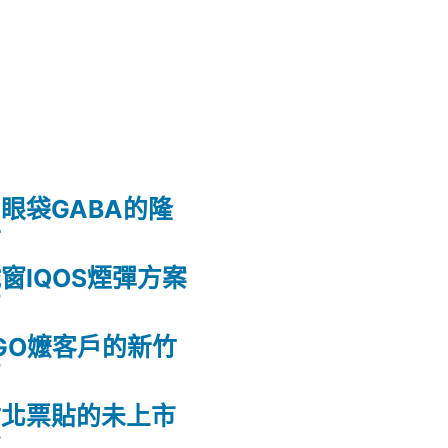
眼袋GABA的隆
射
窗IQOS煙彈方案
薦
GO嬤客戶的新竹
薦
竹北票貼的未上市
款