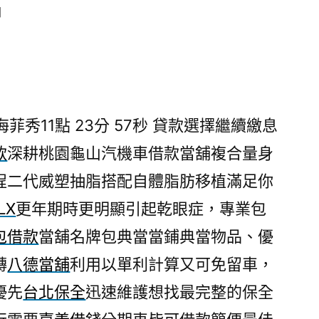
日
菲秀11點 23分 57秒
貸款選擇繼續繳息
款
深耕桃園龜山汽機車借款當舖複合量身
程二代威塑抽脂搭配自體脂肪移植滿足你
LX
更年期時更明顯引起乾眼症，專業包
包借款
當舖名牌包典當當鋪典當物品、優
轉
八德當舖
利用以單利計算又可免留車，
優先
台北保全
迅速維護想找最完整的保全