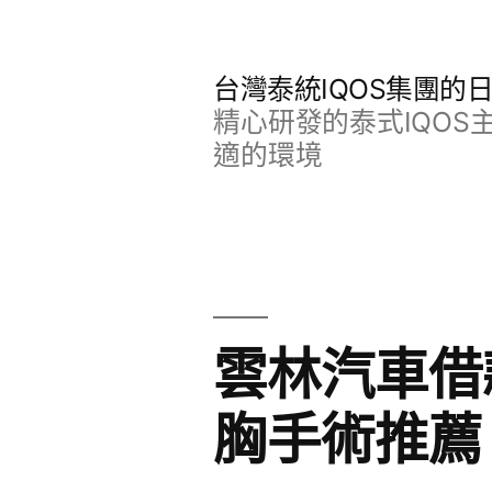
跳
至
台灣泰統IQOS集團的
主
精心研發的泰式IQO
要
適的環境
內
容
雲林汽車借
胸手術推薦