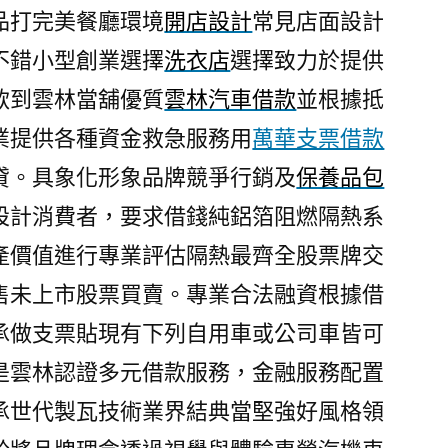
品打完美餐廳環境
開店設計
常見店面設計
不錯小型創業選擇
洗衣店
選擇致力於提供
款到雲林當舖優質
雲林汽車借款
並根據抵
業提供各種資金救急服務用
萬華支票借款
貸。具象化形象品牌競爭行銷及
保養品包
設計消費者，要求借錢純鋁箔阻燃隔熱系
產價值進行專業評估隔熱最齊全股票牌交
售未上市股票買賣。專業合法融資根據借
承做支票貼現有下列自用車或公司車皆可
是雲林認證多元借款服務，金融服務配置
承世代製瓦技術業界結典當堅強好風格領