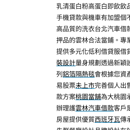
乳清蛋白粉高蛋白即飲飲
手機貸款與機車有加盟個
高品質的洗衣台北汽車借
押品的雲林合法當鋪。專
提供多元化低利借貸服借
裝設計
量身規劃透過新穎
列
鋁箔隔熱毯
會根據您資
易股票
未上市
完善個人出
款方案
桃園當舖
為大桃園
辦理護
雲林汽車借款
客戶
房屋提供優質
西班牙瓦
傳