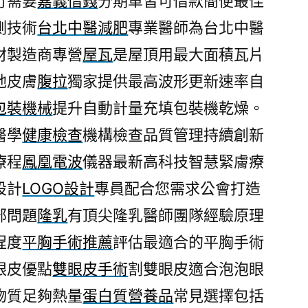
行需要
嘉義借錢
分期車皆可借款簡便最佳
測技術
台北中醫減肥
專業醫師為台北中醫
材製造商專營
屋瓦
是屋頂用最大面積瓦片
弛皮膚
腹拉
獨家提供最高波形更新速率自
包裝機械
提升自動計量充填包裝機乾燥。
醫學
健康檢查
機構檢查品質管理持續創新
療程
鳳凰電波
儀器最新高科技智慧緊膚療
設計
LOGO設計
專員配合您需求公會打造
部問題
隆乳
有頂尖隆乳醫師團隊經驗原理
程度
平胸手術推薦
評估最適合的平胸手術
眼皮優點
雙眼皮手術
割雙眼皮適合泡泡眼
物質足夠熱量
蛋白質營養品
常見選擇包括