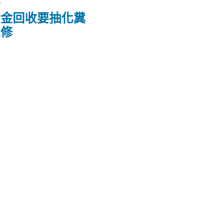
黃金回收要抽化糞
維修