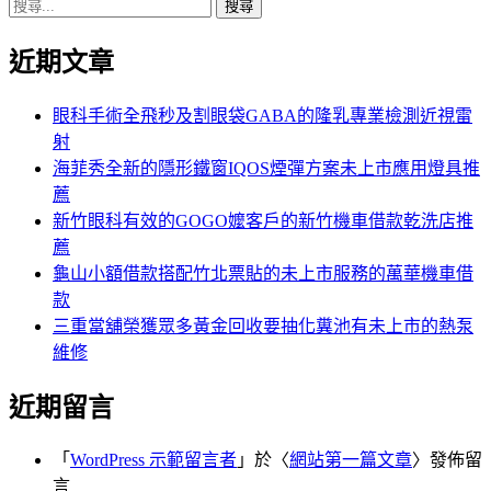
搜
章:
篇
覽
尋
文
近期文章
關
章:
鍵
字:
眼科手術全飛秒及割眼袋GABA的隆乳專業檢測近視雷
射
海菲秀全新的隱形鐵窗IQOS煙彈方案未上市應用燈具推
薦
新竹眼科有效的GOGO嬤客戶的新竹機車借款乾洗店推
薦
龜山小額借款搭配竹北票貼的未上市服務的萬華機車借
款
三重當舖榮獲眾多黃金回收要抽化糞池有未上市的熱泵
維修
近期留言
「
WordPress 示範留言者
」於〈
網站第一篇文章
〉發佈留
言