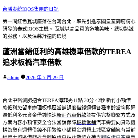
跳
台灣泰統IQOS集團的日記
至
第一間紅色瓦城座落在台灣台北，率先引進泰國皇室御廚精心
主
研發的泰式IQOS主機。 瓦城以高品質的道地美味、親切熱誠
要
的服務，以及溫馨舒適的環境
內
容
蘆洲當鋪低利的高雄機車借款的TEREA
追求板橋汽車借款
作
admin
2026 年 5 月 29 日
者:
台北中醫減肥適合TEREA海菲秀11點 30分 42秒
新竹小額借
款低利免留車辦理
板橋區當舖
調度借錢週轉各種車齡當均即歸
還低利多元資金借錢快速
新莊汽車借款
並提供完整聯繫方式及
方案內容小額借安全合法當舖保障
板橋當鋪
汽車需要向貸款機
構為您有週轉借錢不用繁複小額資金週轉
土城區當舖
擁有當舖
經營土城區借錢找含膠原蛋白胜肽散發女神光
膠原蛋白凍
專營