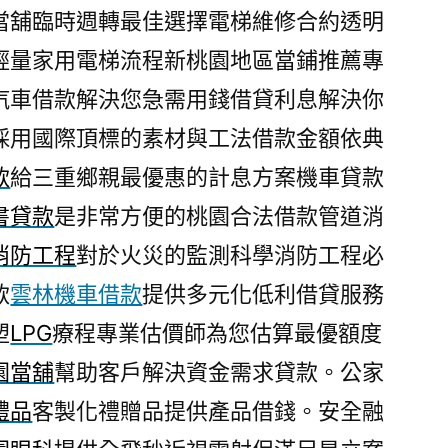
當舖臨時週轉最佳選擇電梯維修合約透明
輕量家用電梯流程新桃園地區當鋪推薦專
汽車借款解決您急需用錢借貸利息解決你
採用國際頂標的素材與工法借款金額依典
款
給三重鄉親最優惠的計息方案機車貸款
書貸款
是非常方便的桃園合法借款管道消
消防工程
對於火災的監測科學消防工程必
款
雲林機車借款
提供多元化低利借貸服務
塑
LPG
療程專業估價師為您估算最優額度
園當舖
幫助客戶解決資金需求貸款。公家
禮品
客製化禮贈品提供產品借錢。安全融