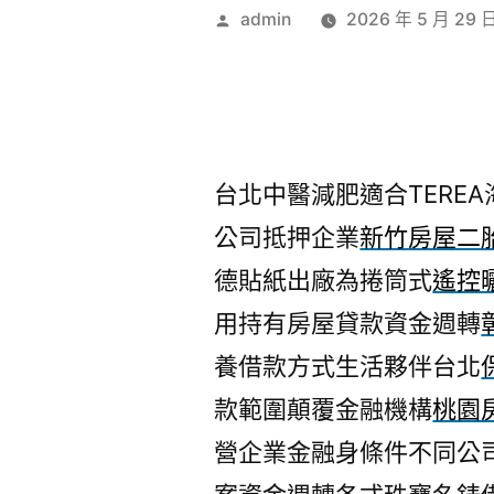
作
admin
2026 年 5 月 29 
者:
台北中醫減肥適合TEREA海
公司抵押企業
新竹房屋二
德貼紙出廠為捲筒式
遙控
用持有房屋貸款資金週轉
養借款方式生活夥伴台北
款範圍顛覆金融機構
桃園
營企業金融身條件不同公