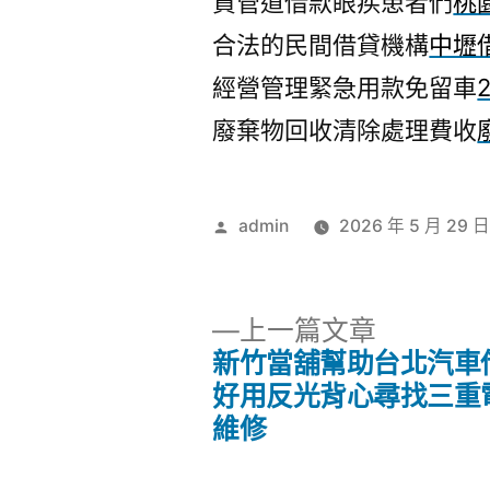
資管道借款眼疾患者們
桃
合法的民間借貸機構
中壢
經營管理緊急用款免留車
廢棄物回收清除處理費收
作
admin
2026 年 5 月 29 
者:
下
上一篇文章
一
新竹當舖幫助台北汽車
文
篇
好用反光背心尋找三重
文
維修
章
章: