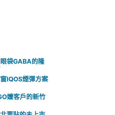
眼袋GABA的隆
射
窗IQOS煙彈方案
薦
GO嬤客戶的新竹
薦
竹北票貼的未上市