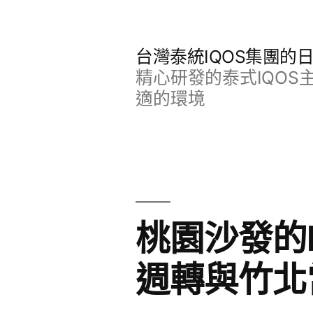
跳
至
台灣泰統IQOS集團的
主
精心研發的泰式IQO
要
適的環境
內
容
桃園沙發的
週轉與竹北