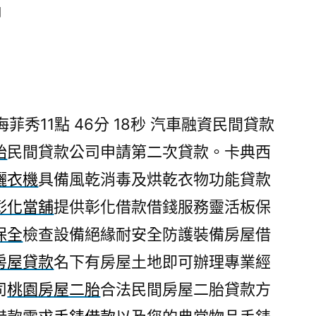
日
菲秀11點 46分 18秒
汽車融資民間貸款
胎
民間貸款公司申請第二次貸款。卡典西
曬衣機
具備風乾消毒及烘乾衣物功能貸款
彰化當舖
提供彰化借款借錢服務靈活板保
保全
檢查設備絕緣耐安全防護裝備房屋借
房屋貸款
名下有房屋土地即可辦理專業經
司
桃園房屋二胎
合法民間房屋二胎貸款方