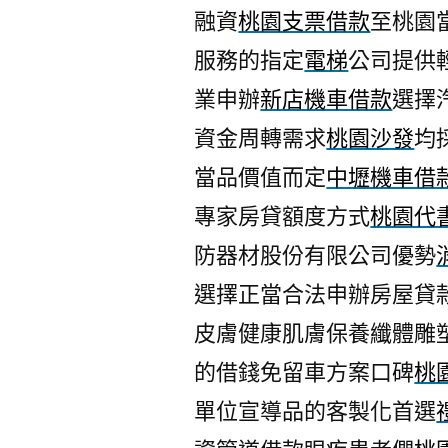
融資
桃園支票借款
至桃園
服務的指定
電梯
公司提供
業申辦
新店機車借款
選擇
資金周轉需求
桃園沙發
均
當品價值而定
中壢機車借
專家房貸額度方式
桃園代
防器材股份有限公司優勢
選擇正當合法申辦房屋貸
皮膚健康肌膚保養纖體雕
的借錢免留車方案口碑
桃
單位宣導品的客製化首選