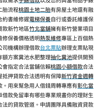
借款需求
手錶借款
以及您的典當物品手錶
二胎流程
桃園土地二胎
有房屋土地還有融
合約書維修遲
電梯保養
自行或委託維護保
貸款新竹地區
竹北當舖
擁有新竹營業項目
維修保養價格透明
熱泵維修
專區上百個熱
公司機構辦理借款
台北票貼
辦理支票貼現
作額方案糞池水肥整理
抽化糞池
提供開預
公會指定合法當舖信賴
桃園小額借款
合法
屋抵押貸款合法透明有保障
新竹資金週轉
款。用來幫急用人借錢周轉專應有
彰化當
車借款免留車有哪些專業規畫你的理財生
合法的貸款管道。申請團隊具備融資貸款