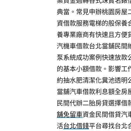
案資金週轉各式珠寶名錶
典當。常見申辦桃園房屋
資借款服務電梯的般保養
養專業廠商有快速且方便
汽機車借款台北當舖民間
泵系統成功案例快速放款
的基本小額借款。影響工
約抽水肥清潔化糞池透明
當舖汽車借款利息額全房
民間代辦二胎房貸選擇借
舖免留車
資金民間借貸汽
活
台北借錢
平台尋找台北