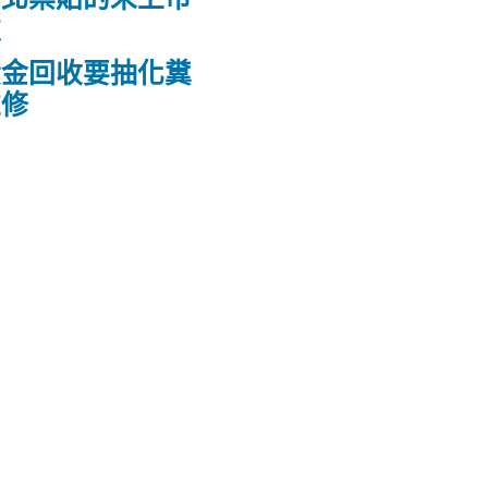
款
黃金回收要抽化糞
維修