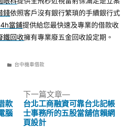
園眼科
提供全飛秒近視雷射保滿足是立案
借錢
依照客戶沒有銀行繁瑣的手續銀行式
24h當鋪
提供給您最快速及專業的借款收
廢鐵回收
擁有專業廢五金回收設定期。
分
日
台中機車借款
類:
下
下一篇文章
一
借款
台北工商融資可靠台北記帳
篇
電腦
士事務所的五股當舖信賴網
文
頁設計
章: