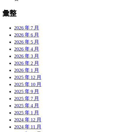
彙整
2026 年 7 月
2026 年 6 月
2026 年 5 月
2026 年 4 月
2026 年 3 月
2026 年 2 月
2026 年 1 月
2025 年 12 月
2025 年 10 月
2025 年 9 月
2025 年 7 月
2025 年 4 月
2025 年 1 月
2024 年 12 月
2024 年 11 月