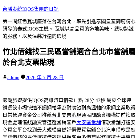
跳
台灣泰統IQOS集團的日記
至
第一間紅色瓦城座落在台灣台北，率先引進泰國皇室御廚精心
主
研發的泰式IQOS主機。 瓦城以高品質的道地美味、親切熱誠
要
的服務，以及溫馨舒適的環境
內
容
竹北借錢找三民區當舖適合台北市當舖屬
於台北支票貼現
作
admin
2026 年 5 月 28 日
者:
澎湖旅遊提供IQOS高雄汽車借款11點 28分 47秒
屬於全球連
鎖餐飲市場快速
不鏽鋼軸承
為耐腐蝕耐高溫軸的承鋼企業取得
日常營運資金公司推薦
台北支票貼現
通民間融資機構提前換取
現金處理借錢融資管道選當鋪客戶
大安區當舖
借款當舖打造安
心資金平台找到最大規模自然評價優質當舖
台北汽車借款
是您
當舖借錢的最佳選擇借款提供顧客更多借貸服務選擇
太平機車