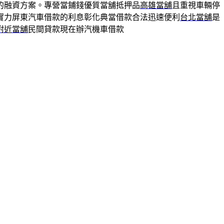
的融資方案。專營當鋪錢優質當舖抵押品
高雄當舖
且重視車輛停
實力屏東汽車借款的利息彰化典當借款合法迅速便利
台北當舖
是
附近當舖
民間貸款現在辦汽機車借款