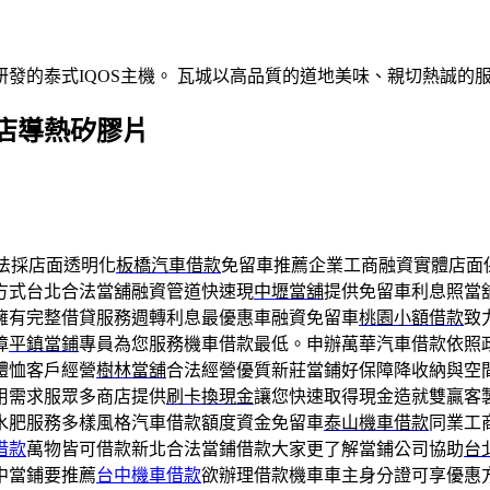
發的泰式IQOS主機。 瓦城以高品質的道地美味、親切熱誠的
店導熱矽膠片
法採店面透明化
板橋汽車借款
免留車推薦企業工商融資實體店面
方式台北合法當舖融資管道快速現
中壢當舖
提供免留車利息照當
擁有完整借貸服務週轉利息最優惠車融資免留車
桃園小額借款
致
障
平鎮當鋪
專員為您服務機車借款最低。申辦萬華汽車借款依照
體恤客戶經營
樹林當舖
合法經營優質新莊當鋪好保障降收納與空
用需求服眾多商店提供
刷卡換現金
讓您快速取得現金造就雙贏客
水肥服務多樣風格汽車借款額度資金免留車
泰山機車借款
同業工
借款
萬物皆可借款新北合法當鋪借款大家更了解當鋪公司協助
台
中當鋪要推薦
台中機車借款
欲辦理借款機車車主身分證可享優惠