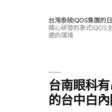
跳
至
台灣泰統IQOS集團的
主
精心研發的泰式IQO
要
適的環境
內
容
台南眼科有
的台中白內