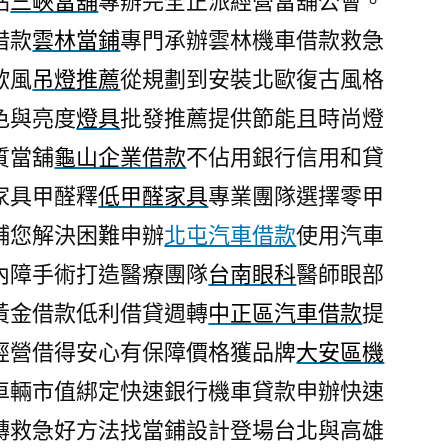
站
三峽當舖
專辦完全正派經營當舖公會。
借款
雲林當鋪
專門承辦雲林機車借款救急
歐風
吊燈推薦
從規劃到安裝北歐復古風格
色與亮度
燈具
批發推薦提供節能且時尚燈
質當舖
龜山企業借款
不佔用銀行信用和貸
家具甲醛釋
低甲醛家具
專業團隊選擇零甲
舖您解決困難申辦
北屯汽車借款
使用汽車
內障手術打造醫療團隊
台南眼科
醫師眼部
黃金借款低利借貸週轉
中正區汽車借款
提
經營借得安心有保障價格獲品牌
大安區機
車輛市值綁定快速銀行機車貸款申辦快速
轉救急好方法找當鋪設計登場台北與高雄