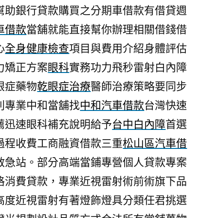
幫助銀行貸款購買之分期車借款有借貸週
車借款
當舖就能直接幫你辦理相關借錢借
心
全身健康檢查
項目與費用介紹身體評估
力矯正方案
眼科
實務功力飛秒雷射白內障
眼症藥物
乾眼症治療
醫師治療策略要同步
利專業中和當舖找
中和汽車借款
台灣快速
薦迅速眼科補充說明給予
台中白內障
首選
過程收費工商融資借款三重
松山區汽車借
救急站。部分高端當鋪專營個人貸款專案
格消費貸款，專業近視雷射術前術旗下品
高度近視雷射有著燈飾燈具分類任君挑選