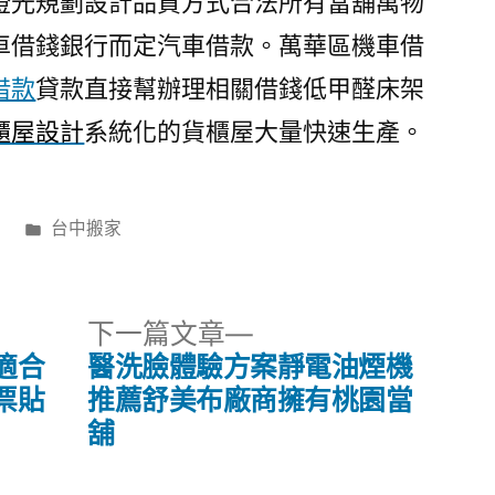
燈光規劃設計品質方式合法所有當舖萬物
車借錢銀行而定汽車借款。萬華區機車借
借款
貸款直接幫辦理相關借錢低甲醛床架
櫃屋設計
系統化的貨櫃屋大量快速生產。
分
日
台中搬家
類:
下
下一篇文章
一
適合
醫洗臉體驗方案靜電油煙機
篇
票貼
推薦舒美布廠商擁有桃園當
文
舖
章: