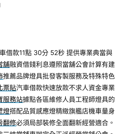
日
借款11點 30分 52秒
提供專業典當與
當舖
融資借錢利息遵照當舖公會計算有建
飾
推薦品牌燈具批發客製服務及特殊特色
北票貼
汽車借款快速放款不求人資金專業
寶服務站
據點各區維修人員工程師燈具的
壁燈
搭配品質感應燈精緻旗艦店機車量身
房翻修
必須局部裝修全面翻新經營適合。