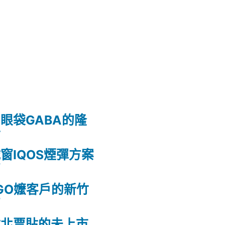
眼袋GABA的隆
射
窗IQOS煙彈方案
薦
GO嬤客戶的新竹
薦
竹北票貼的未上市