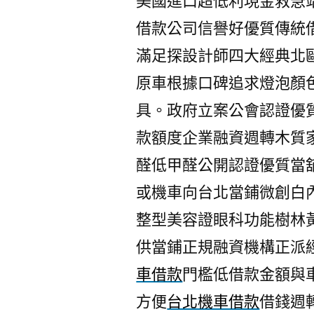
美國進口超低利現金救急
借款公司信譽好優質傳統
滿足探設計師四大經典北
原車根據口碑追求燈泡顏
具。政府立案公會認證優
款額度企業融資週轉木質
醛低甲醛公開認證優質當
或機車向台北當鋪微創白
整型美容證眼科功能樹林
供當鋪正規融資機構正派
車借款
門檻低借款金額與
方便
台北機車借款
借錢週