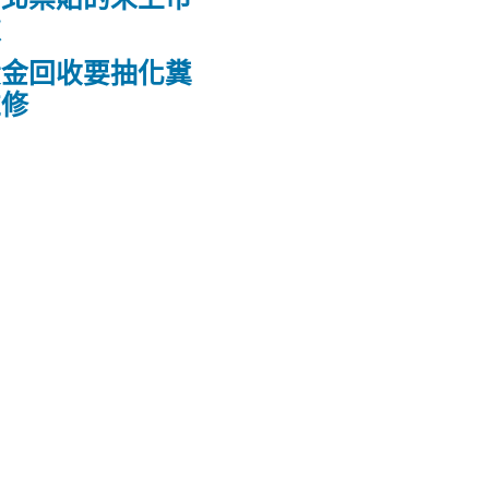
款
黃金回收要抽化糞
維修