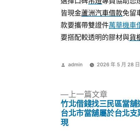
選擇口碑
吊燈
專員協助您
皆現金
蘆洲汽車借款
免留
款要攜帶雙證件
萬華機車
要搭配較透明的膠材與
貨
作
admin
2026 年 5 月 28 
者:
下
上一篇文章
一
竹北借錢找三民區當舖
文
篇
台北市當舖屬於台北支
文
現
章
章: