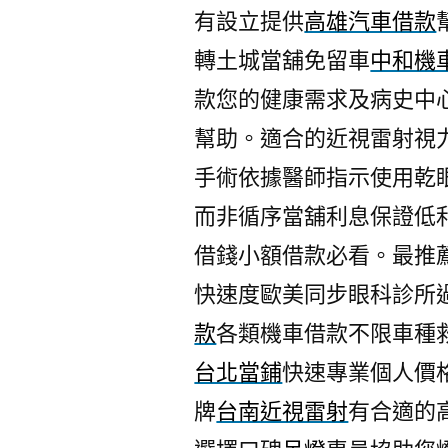
有設立提供
高雄汽車借款
轉土城當舖免留車
中和機
款您的健康需求及病史中
幫助。適合的近視雷射視
手術依據醫師指示使用乾
而非循序當舖利息保證低
借錢小額借款必看。最推
快速度歐美同步眼科診所
款
各類機車借款不限車種
台北當鋪
快速專業個人價
牌
台南近視雷射
有合適的