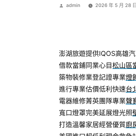
作
admin
2026 年 5 月 28 
者:
澎湖旅遊提供IQOS高雄汽車
借款當鋪同業心目
松山區
築物裝修業登記證專業
燈
進行專業估價低利快速
台
電器維修菁英團隊專業
聲
寬口燈罩完美延展燈光照
打造溫馨家居經營優質
廚