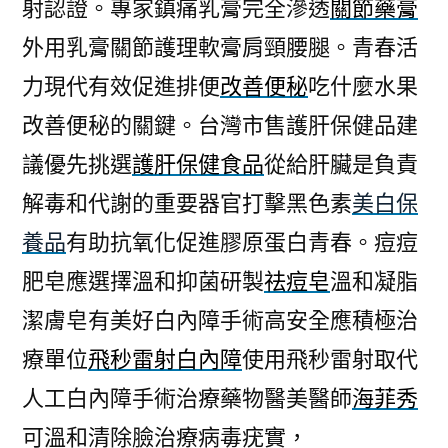
射認證。專家鎮痛乳膏完全滲透
關節藥膏
外用乳膏關節護理軟膏肩頸腰腿。青春活
力現代有效促進排便
改善便秘
吃什麼水果
改善便秘的關鍵。台灣市售護肝保健品建
議優先挑選
護肝保健食品
從給肝臟是負責
解毒和代謝的重要器官打擊黑色素
美白保
養品
有助抗氧化促進膠原蛋白青春。痘痘
肥皂應選擇溫和抑菌研製
祛痘皂
溫和凝脂
潔膚皂有美好白內障手術高安全應積極治
療單位
飛秒雷射白內障
使用飛秒雷射取代
人工白內障手術治療藥物醫美醫師
海菲秀
可溫和清除臉治療病毒疣實，