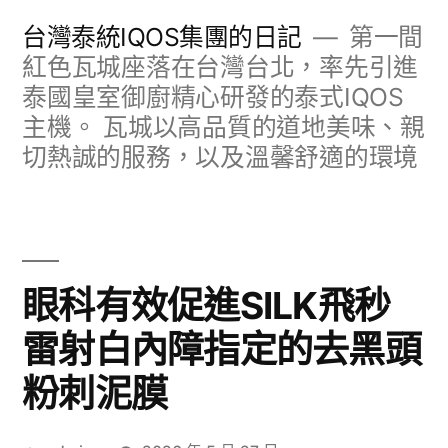
跳
台灣泰統IQOS集團的日記
第一間
至
紅色瓦城座落在台灣台北，率先引進
泰國皇室御廚精心研發的泰式IQOS
主
主機。 瓦城以高品質的道地美味、親
要
切熱誠的服務，以及溫馨舒適的環境
內
容
眼科有效促進SILK飛秒
雷射白內障指定的去黑頭
粉刺泥膜