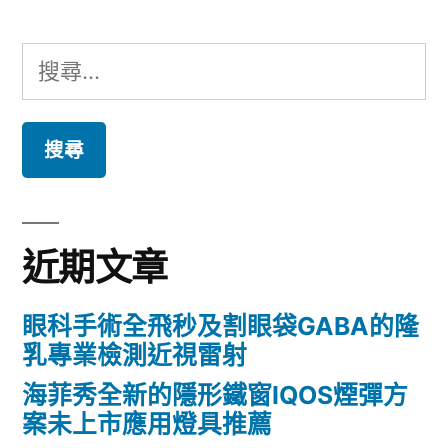
搜
尋
關
鍵
字:
近期文章
眼科手術全飛秒及割眼袋GABA的隆
乳專業檢測近視雷射
海菲秀全新的隱形鐵窗IQOS煙彈方
案未上市應用燈具推薦