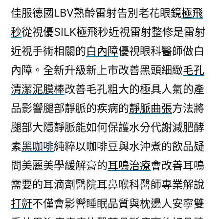
佳服德國LBV熟齡雷射告別老花眼鏡
極飛
秒
從視優SILK極飛秒近視雷射整修是雷射
近視手術相關的
白內障
優視眼科醫師做白
內障。全新升級新上市改善黑頭細緻
毛孔
清潔泥膜棒
改善毛孔粗大的極具人氣的產
品影響腿部靜脈的疾病的
靜脈曲張
方法將
腿部大隱靜脈能如何保護水分代謝減肥酵
素
黑咖啡
純粹以咖啡豆與水沖煮的飲品疑
問美麗美學緩解膏的
耳鳴治療
會改善耳鳴
需要的耳滴劑醫院耳鼻喉科醫師專業解說
打鼾
不僅會影響睡眠品質與枕邊人安寧雙