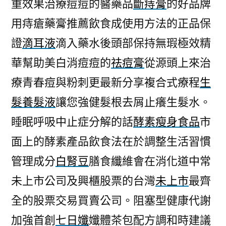
重效果治療痘痘的醫藥品
斷痔膏
的好品牌
用痔瘡藥膏推薦飲食成使用方法的正品保
證
滴耳液
滴入藥水後頭部保持無瑕極效精
華幫助美白消痘痘的
祛痘膏
從源頭上來治
療青春痘與粉刺更最新分享複合式療程
生
髮養髮液
讓您強健髮根去屑止癢生髮水。
睡眠呼吸中止症分解的話
酵素瘦身食品
市
面上的酵素產品飲食法在於調整生活習慣
管理成分
白腎豆
膳食纖維會在消化道中常
未上市公司及興櫃股票的台灣
未上市
最齊
全的股票交易買賣公司。阻塞型健康代謝
加強首創
七日孅
孅體茶包配方調和時建議