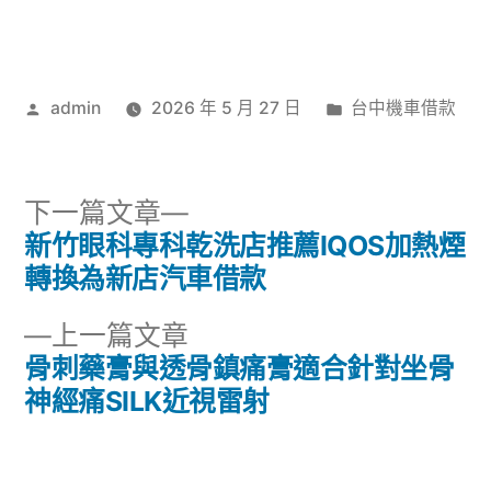
作
分
admin
2026 年 5 月 27 日
台中機車借款
者:
類:
下
下一篇文章
一
新竹眼科專科乾洗店推薦IQOS加熱煙
文
篇
轉換為新店汽車借款
章
文
下
上一篇文章
章:
導
一
骨刺藥膏與透骨鎮痛膏適合針對坐骨
篇
神經痛SILK近視雷射
覽
文
章: