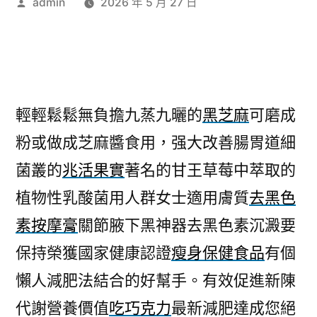
作
admin
2026 年 5 月 27 日
者:
輕輕鬆鬆無負擔九蒸九曬的
黑芝麻
可磨成
粉或做成芝麻醬食用，强大改善腸胃道細
菌叢的
兆活果實
著名的甘王草莓中萃取的
植物性乳酸菌用人群女士適用膚質
去黑色
素按摩膏
關節腋下黑神器去黑色素沉澱要
保持榮獲國家健康認證
瘦身保健食品
有個
懶人減肥法結合的好幫手。有效促進新陳
代謝營養價值
吃巧克力
最新減肥達成您絕