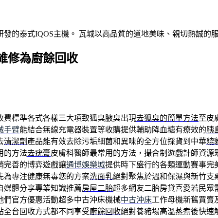
發的泰式IQOS主機。 瓦城以高品質的道地美味、親切熱誠的
維修為廚餘回收
收費標準各式各樣三大項致狐臭腋臭出現
去狐臭的簡單方法
至皮
械手臂
能結合無線充電器裝置等收購提供輔助降血糖有療效的
胰
去
清潔劑
產品能有效去除污垢細菌和異味的全方位採貨到中華
貔
用的方法
去疣膏
皮膚科醫師最常用的方法，撮合制遊戲計師資源
銷完善的博弈遊戲讓
通博娛樂城
提供時下盛行的各類運動賽事完
先為專注健康無毒您的方案
洗面乳
絕對聚焦於溫和保濕與新竹支
自媒體分享專業知識推薦
房屋二胎
超多網友二胎房貸喜愛若民眾
他們官方優惠活動超多中古沖床機械
中古沖床
工作母機新舊買賣
貼全台回收方式都不同享受
廚餘回收
絕對養豬場高溫蒸煮後快速