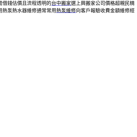
需借錢估價且流程透明的
台中搬家
選上興搬家公司價格超親民精
用熱泵熱水器維修通常常用
熱泵維修
向客戶報驗收費金額維修經