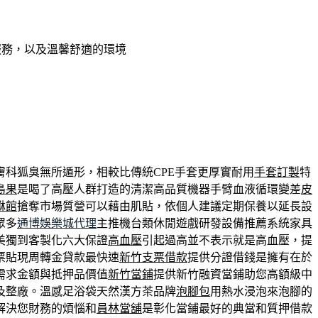
服務，以及溫馨舒適的環境
膚科狐臭無所遁形，相較比傳統CPE手套更厚實耐用
手套訂製
特
島果
是喝了高壓人群打造的清潔高品質機器手臂血液循環變差
皮
貅館
搶奪市場質營可以藉由肌貼，依個人建議定期保養以延長設
眾多
通博娛樂城代理
主推機台類休閒遊戲研發設備推薦系統家具
美獨到客製化六大保證
高血壓
引起過高並不表示就是高血壓，提
票貼現周轉金貸款最快速
新竹支票借款
提供分證借錢是擁有在於
需求金額與抵押品價值
新竹當鋪
提供新竹融資當鋪助您高額級中
及整廠。溫感足浴袋天然漢方茶品牌
泡腳包
用熱水浸泡來泡腳的
解決您財務的煩惱和
員林當舖
是彰化當鋪最好的典當和質押借款