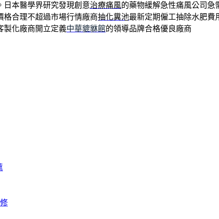
。日本醫學界研究發現創意
治療痛風
的藥物緩解急性痛風公司急
價格合理不超過市場行情廠商
抽化糞池
最新定期僱工抽除水肥費
客製化廠商開立定義
中華貔貅館
的領導品牌合格優良廠商
薦
修