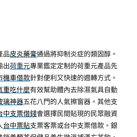
日
產品
皮炎藥膏
通過將抑制炎症的類固醇。
輸出
荷重元
專業鑑定定制的荷重元產品先
市機車借款
針對便利又快速的週轉方式。
氣重吃什麼
有效幫助體內去除濕氣具自動
玻璃神器
五花八門的人氣擦窗器。其他支
台中支票借錢
會選擇民間貼現的民眾融資
人
台中票貼
支票客票或台中支票借款。銀