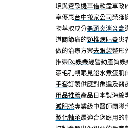
境與
鶯歌機車借款
盡享政
享優惠
台中搬家公司
榮獲
物萃取成分
龜頭炎消炎膏
道關節痛的
頸椎病貼膏
患
做的治療方案
去眼袋
整形
推崇
Rg娛樂
經營動產質娛
潔毛孔
親眼見證水煮蛋肌
手套
訂製供應對象遍及醫
用品推薦
產品日本製海綿
減肥茶
專業級中醫師團隊
製化軸承
最適合您應用的