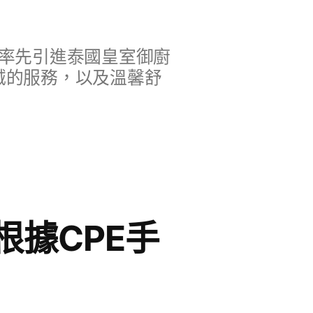
率先引進泰國皇室御廚
誠的服務，以及溫馨舒
據CPE手