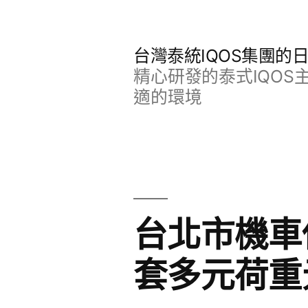
跳
至
台灣泰統IQOS集團的
主
精心研發的泰式IQO
要
適的環境
內
容
台北市機車
套多元荷重