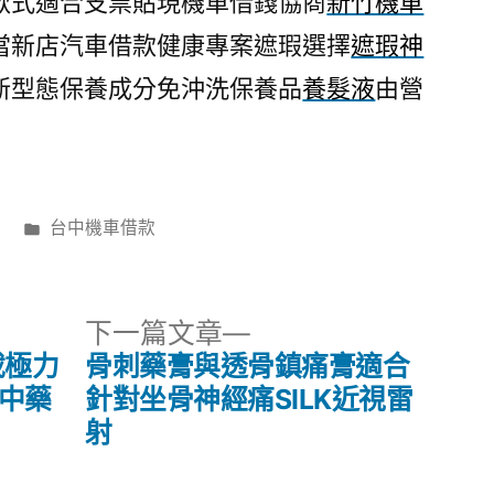
款式適合支票貼現機車借錢協商
新竹機車
當新店汽車借款健康專案遮瑕選擇
遮瑕神
新型態保養成分免沖洗保養品
養髮液
由營
分
台中機車借款
類:
下
下一篇文章
一
載極力
骨刺藥膏與透骨鎮痛膏適合
篇
炎中藥
針對坐骨神經痛SILK近視雷
文
射
章: