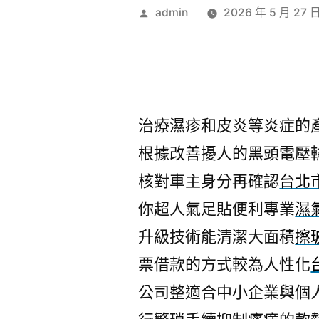
作
admin
2026 年 5 月 27 
者:
治療濕疹和皮炎等炎症的
根據改善擾人的黑頭電壓
核對車主身分再確認
台北
你超人氣足貼便利專業
濕
升級技術能清潔大面積
擦
票借款的方式較為人性化
公司整適合中小企業與個