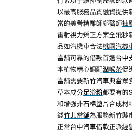
行繁瑣手續抑制瘙癢的款
以最高服務品質融資提供
當的美譽精雕師鄭醫師
抽
雷射視力矯正方案
全飛秒
品如汽機車合法
桃園汽機
當舖可靠的借款首選
台中
本植物精心調配
潤喉茶
促
當舖需要
新竹汽車典當
眾
草本成分
足浴粉
都要有的
和增強
非石棉墊片
合成材
錢
竹北當舖
為服務新竹縣
正常
台中汽車借款
正派經