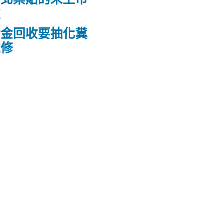
款
黃金回收要抽化糞
維修