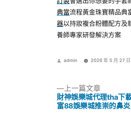
訂製
會選出你想要的手套
典當
流程黃金珠寶精品典
器
以持妝複合粉體配方及
養師專家研發解決方案
作
admin
2026 年 5 月 27 日
者:
下
上一篇文章
一
財神娛樂城代理tha下
文
篇
富88娛樂城推崇的鼻
文
章
章: