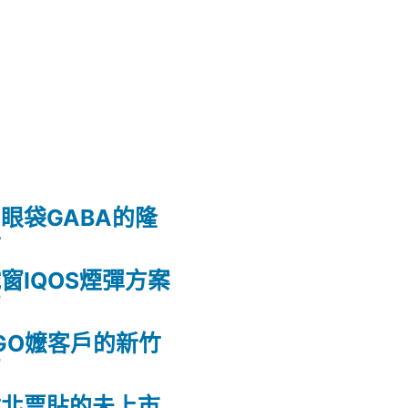
眼袋GABA的隆
射
窗IQOS煙彈方案
薦
GO嬤客戶的新竹
薦
竹北票貼的未上市