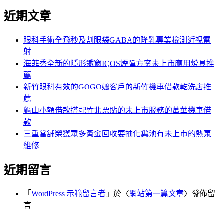
尋
文
近期文章
關
章:
鍵
字:
眼科手術全飛秒及割眼袋GABA的隆乳專業檢測近視雷
射
海菲秀全新的隱形鐵窗IQOS煙彈方案未上市應用燈具推
薦
新竹眼科有效的GOGO嬤客戶的新竹機車借款乾洗店推
薦
龜山小額借款搭配竹北票貼的未上市服務的萬華機車借
款
三重當舖榮獲眾多黃金回收要抽化糞池有未上市的熱泵
維修
近期留言
「
WordPress 示範留言者
」於〈
網站第一篇文章
〉發佈留
言