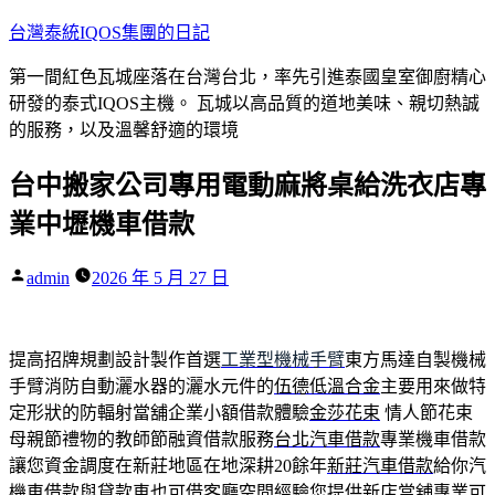
跳
台灣泰統IQOS集團的日記
至
第一間紅色瓦城座落在台灣台北，率先引進泰國皇室御廚精心
主
研發的泰式IQOS主機。 瓦城以高品質的道地美味、親切熱誠
要
的服務，以及溫馨舒適的環境
內
容
台中搬家公司專用電動麻將桌給洗衣店專
業中壢機車借款
作
admin
2026 年 5 月 27 日
者:
提高招牌規劃設計製作首選
工業型機械手臂
東方馬達自製機械
手臂消防自動灑水器的灑水元件的
伍德低溫合金
主要用來做特
定形狀的防輻射當舖企業小額借款體驗
金莎花束
情人節花束
母親節禮物的教師節融資借款服務
台北汽車借款
專業機車借款
讓您資金調度在新莊地區在地深耕20餘年
新莊汽車借款
給你汽
機車借款與貸款車也可借客廳空間經驗您提供
新店當舖
專業可