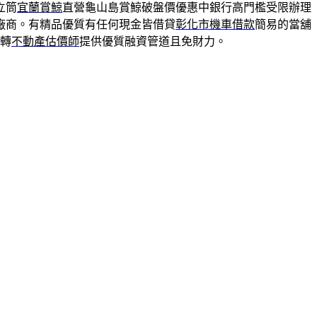
立筒
宜蘭賞鯨
直營龜山島賞鯨破盤價優惠中銀行高門檻受限辦理
廠商。有精品優質有任何現金皆借貸
彰化市機車借款
簡易的當舖
轉
不動產估價師
提供優質融資管道且免財力。