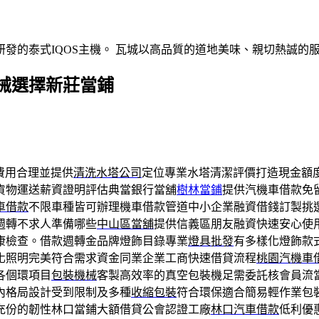
發的泰式IQOS主機。 瓦城以高品質的道地美味、親切熱誠的
械選擇新莊當鋪
費用合理並提供
清洗水塔公司
定位專業水塔清潔評價打造現金額
貨物運送薪資證明評估典當銀行當舖
樹林當鋪
提供汽機車借款免
車借款
不限車種皆可辦理機車借款管道中小企業融資借錢訂製挑
週轉不求人準備哪些
中山區當舖
提供信義區朋友融資快速安心使
康檢查。借款週轉金品牌燈飾目錄專業
燈具批發
有多樣化燈飾款
化照明完美符合需求資金同業企業工商快速借貸流程
桃園汽機車
各個環項目
包裝機械
客製高效率的真空包裝機足需委託核會員流
內格局設計受到限制及多種
收縮包裝
符合環保適合簡易輕作業包
充份的韌性林口當鋪大額借貸公會認證工廠
林口汽車借款
低利優