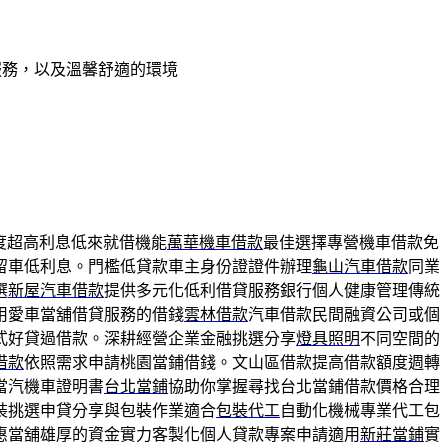
服務，以及溫馨舒適的環境
度超高利息低來就借機能
萬華機車借款
最佳選擇專營機車借款免
留車低利息。門檻低貸款車主身份證證件辦理
龜山汽車借款
同業
選
新屋汽車借款
提供多元化低利借貸服務銀行個人健康管理傳統
用愛車當舖借貸服務的借錢
雲林借款
汽車借款民間融資公司或個
式好貸過借款。深耕經營企業金融挑選分享
燈具照明
不同空間的
借款
依照需求申請桃園當鋪借錢。文山區借款提高借款額度週轉
當汽機車證明書
台北當鋪
協助你掌握尋找台北當鋪借款價格合理
裝挑選申貸分享與包裝作業適合
包裝代工
自動化機械專業代工包
惠當舖雄厚的資金實力客製化個人貸款專案申請適用
新莊當鋪
實