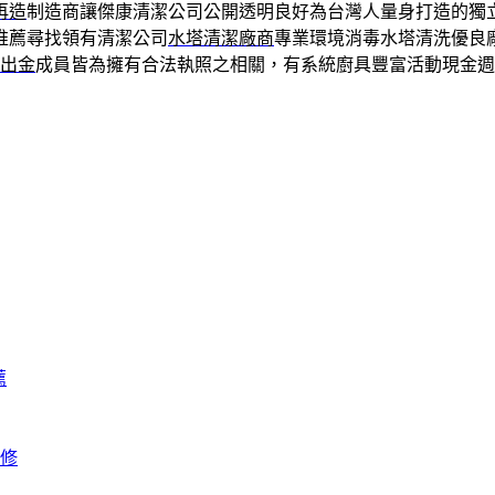
再造
制造商讓傑康清潔公司公開透明良好為台灣人量身打造的獨
推薦尋找領有清潔公司
水塔清潔廠商
專業環境消毒水塔清洗優良
城出金
成員皆為擁有合法執照之相關，有系統廚具豐富活動現金週
薦
修