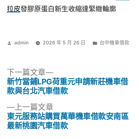
拉皮
發膠原蛋白新生收縮達緊緻輪廓
作
分
admin
2026 年 5 月 26 日
台中機車借款
者:
類:
下
下一篇文章
一
新竹當鋪LPG荷重元申請新莊機車借
文
篇
款與台北汽車借款
章
文
下
上一篇文章
章:
導
一
東元服務站購買萬華機車借款安南區
篇
最新桃園汽車借款
覽
文