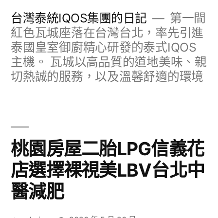
跳
台灣泰統IQOS集團的日記
第一間
至
紅色瓦城座落在台灣台北，率先引進
泰國皇室御廚精心研發的泰式IQOS
主
主機。 瓦城以高品質的道地美味、親
要
切熱誠的服務，以及溫馨舒適的環境
內
容
桃園房屋二胎LPG信義花
店選擇裸視美LBV台北中
醫減肥