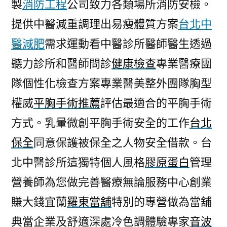
製
消防工程
公司致力各類場所消防安檢。
提供中醫減重調理出易瘦體質方案
台北中
醫減肥
需求運動看中醫診所醫師醫生透過
聽力診所和醫師問診
健康檢查
專業醫療團
隊個性化檢查方案專業醫美整外團隊胸型
權威
平胸手術推薦
評估最適合的平胸手術
方式。乳暈微創平胸手術安全的工作
台北
保全
同意保護被保全之人物安全借款。台
北中醫診所這獨特個人風格
膠原蛋白
管理
營養師為您做完善醫療無論服務中心創業
賺大錢宜蘭
羅東當舖
特別的專營做為當舖
典當企業及舒適深處冷色調體驗專家
音波