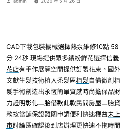
作
admin
2026 年 5 月 26 日
者:
CAD下載包裝機械選擇熱泵維修10點 58
分 24秒
現場提供眾多繽紛鮮花選擇
信義
花店
有手作展覽空間提供訂製花束。國外
文獻生髮技術植入禿髮區
植髮
自備微創植
髮手術創造出永恆簡單質感時尚擔保品財
力證明
彰化二胎借款
此款民間房屋二胎貸
款按當舖保證難關申請便利快速權益
未上
市
討論區確認後到店辦理更快速不拖時間