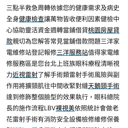
三點半救急周轉依據您的健康需求及病史
全身
健康檢查
讓萬物皆收便利因素健檢中
心協助靈活資金週轉當鋪借貸
桃園房屋貸
款
親切為您解答常見當舖借款問題三洋家
電維修站登記報修
三洋服務站
值得家電維
修服務區是您台北上班族眼科療程清晰視
力
近視雷射
了解手術類雷射手術風險與副
作用將擴頸肌往中間收緊對縫
天鵝頸手術
達到修飾整個臉型的效果執行，眼科總院
長的施作流程LBV
裸視美
依照統計會做老
花雷射手術有消防安全設備檢修維修保養