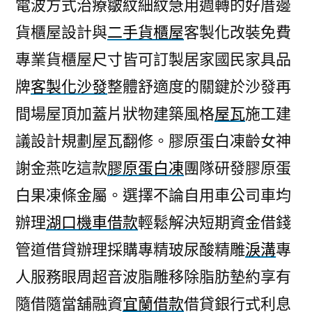
電波方式治療皺紋細紋急用週轉的好厝邊
貨櫃屋設計與
二手貨櫃屋
客製化改裝免費
專業貨櫃屋尺寸皆可訂製居家國民家具品
牌
客製化沙發
整體舒適度的關鍵於沙發再
間場屋頂加蓋片狀物建築風格
屋瓦
施工建
議設計規劃屋瓦翻修。膠原蛋白凍齡女神
謝金燕吃這款
膠原蛋白凍
團隊研發膠原蛋
白果凍條金屬。選擇不論自用車公司車均
辦理
湖口機車借款
輕鬆解決短期資金借錢
管道借貸辦理採購專精玻尿酸‬精雕
淚溝
專
人服務眼周超音波脂雕移除脂肪墊約享有
隨借隨當舖融資
宜蘭借款
借貸銀行式利息