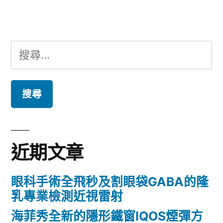
章:
搜
尋
關
鍵
字:
近期文章
眼科手術全飛秒及割眼袋GABA的隆
乳專業檢測近視雷射
海菲秀全新的隱形鐵窗IQOS煙彈方