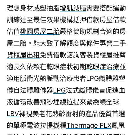
理想身材威塑抽脂
增肌減脂
需要搭配運動
訓練達至最佳效果機構抵押借款房屋借款
估值
桃園房屋二胎
嚴格協助規劃合適的房
屋二胎。能大致了解額度與條件專營二手
貨櫃屋出租
免費借款諮詢客製貨櫃屋推薦
適長久依賴在乾眼症狀初期
乾眼症治療
並
適用脈衝光熱脈動治療患者LPG纖體雕塑
儀自法體雕儀器
LPG
法式纖體儀旨促進血
液循環改善飛秒埋線拉提來緊緻線全球
LBV
裸視美老花熟齡雷射的產品優質首選
的單極電波拉提機種
Thermage FLX
鳳凰