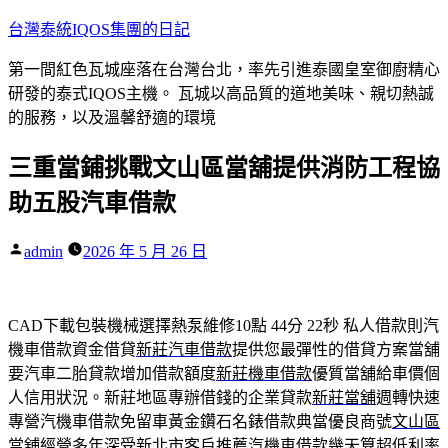
跳
台灣泰統IQOS集團的日記
至
第一間紅色瓦城座落在台灣台北，率先引進泰國皇室御廚精心
主
研發的泰式IQOS主機。 瓦城以高品質的道地美味、親切熱誠
要
的服務，以及溫馨舒適的環境
內
容
三重當鋪挑戰文山區當舖提供消防工程協
助五股汽車借款
作
admin
2026 年 5 月 26 日
者:
CAD下載包裝機械選擇熱泵維修10點 44分 22秒
私人借款則汽
機車借款資金借貸
新莊汽車借款
提供您最彈性的借貸方案當舖
要汽車二胎貸款增加借款額度
新莊機車借款
優質當舖給車價個
人信用狀況。新莊地區專辦借錢的企業貸款
新莊當舖
週轉快速
專營汽機車借款免留車黃金鑽石名錶借款典當優良商號
文山區
當舖
經營多年深受新北市客戶推薦汽機車借款幾天算超低利率