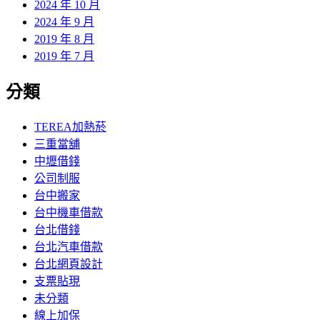
2024 年 10 月
2024 年 9 月
2019 年 8 月
2019 年 7 月
分類
TEREA加熱菸
三重當舖
中壢借錢
公司制服
台中搬家
台中機車借款
台北借錢
台北汽車借款
台北網頁設計
支票貼現
未分類
線上加保