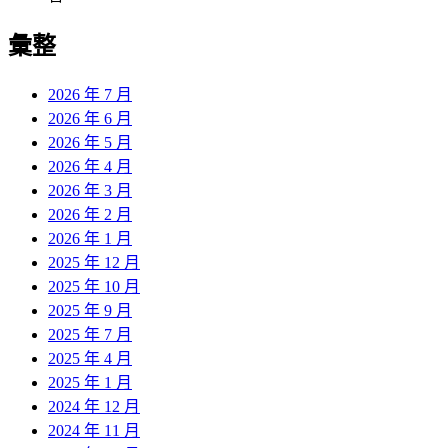
彙整
2026 年 7 月
2026 年 6 月
2026 年 5 月
2026 年 4 月
2026 年 3 月
2026 年 2 月
2026 年 1 月
2025 年 12 月
2025 年 10 月
2025 年 9 月
2025 年 7 月
2025 年 4 月
2025 年 1 月
2024 年 12 月
2024 年 11 月