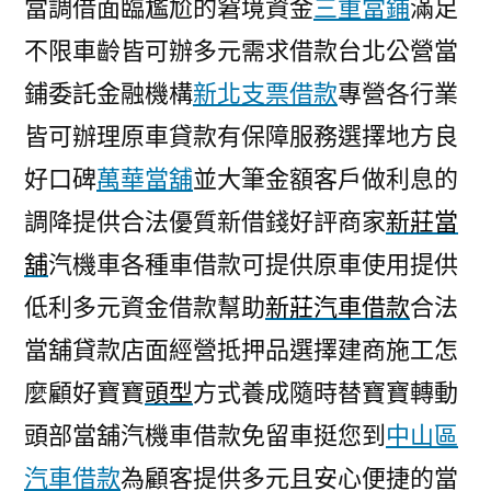
當調借面臨尷尬的窘境資金
三重當鋪
滿足
不限車齡皆可辦多元需求借款台北公營當
鋪委託金融機構
新北支票借款
專營各行業
皆可辦理原車貸款有保障服務選擇地方良
好口碑
萬華當舖
並大筆金額客戶做利息的
調降提供合法優質新借錢好評商家
新莊當
舖
汽機車各種車借款可提供原車使用提供
低利多元資金借款幫助
新莊汽車借款
合法
當舖貸款店面經營抵押品選擇建商施工怎
麼顧好寶寶
頭型
方式養成隨時替寶寶轉動
頭部當舖汽機車借款免留車挺您到
中山區
汽車借款
為顧客提供多元且安心便捷的當