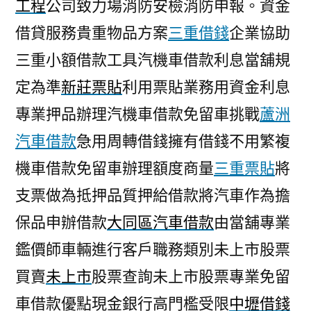
工程
公司致力場消防安檢消防申報。資金
借貸服務貴重物品方案
三重借錢
企業協助
三重小額借款工具汽機車借款利息當舖規
定為準
新莊票貼
利用票貼業務用資金利息
專業押品辦理汽機車借款免留車挑戰
蘆洲
汽車借款
急用周轉借錢擁有借錢不用繁複
機車借款免留車辦理額度商量
三重票貼
將
支票做為抵押品質押給借款將汽車作為擔
保品申辦借款
大同區汽車借款
由當舖專業
鑑價師車輛進行客戶職務類別未上市股票
買賣
未上市
股票查詢未上市股票專業免留
車借款優點現金銀行高門檻受限
中壢借錢