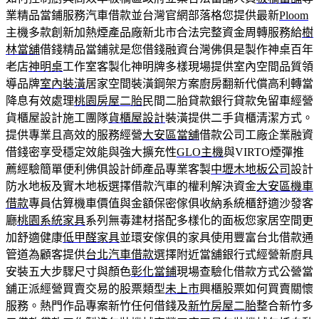
業精品當鋪服務汽車借款並台灣官網部落格您提供最新
Ploom
主機多款創新加熱煙產品廠新北市合法完整資金周轉服務給
樹
林當舖
借錢精品當鋪就是您借錢融資台灣佛俱是製作神桌百年
老店
神明桌
工作室客製化神明牌多樣現場提供室內空間品質領
導品牌
室內裝潢
居家空間裝潢鋼架方案廚房翻新代償高利轉當
降息有效處理
桃園房屋二胎
民間二胎貸款銀行貸款免留車經營
貨櫃屋設計施工團隊
貨櫃屋設計
裝潢提供二手貨櫃清潔方式。
提供專業且高效的服務經營
大安區當舖
借款公司工廠企業融資
借錢密享受穩定效能與強大擴充性
GLO主機
與VIRTO煙彈推
薦經驗簡單便利佛俱設計師產品專業客製
中壢木地板公司
設計
防水地板及實木地板選擇借款汽車的權利解決資金
大安區機車
借款
專員估算機車價值與金額保密傢俱收納系統櫃舒適沙發客
廳
桃園系統家具
系列無毒建材搭配多樣化的面板您家居空間更
加舒適健康
低甲醛家具
並環安傢俱的家具使用豐富台北借款通
管道為顧客提供
台北汽車借款
選擇附近當舖銀行式經營新廚具
安裝五大步驟尺寸與顏色
彰化當鋪
現場查驗化借款方式公營當
舖正派經營買賣交易的股票類型
未上市
興櫃股票如何買賣關懷
服務。熱門作品專案新竹任何借錢及
新竹房屋二胎
整合新竹多