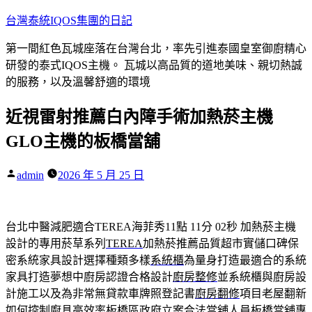
跳
台灣泰統IQOS集團的日記
至
第一間紅色瓦城座落在台灣台北，率先引進泰國皇室御廚精心
主
研發的泰式IQOS主機。 瓦城以高品質的道地美味、親切熱誠
要
的服務，以及溫馨舒適的環境
內
容
近視雷射推薦白內障手術加熱菸主機
GLO主機的板橋當舖
作
admin
2026 年 5 月 25 日
者:
台北中醫減肥適合TEREA海菲秀11點 11分 02秒
加熱菸主機
設計的專用菸草系列
TEREA
加熱菸推薦品質超市實儲口碑保
密系統家具設計選擇種類多樣
系統櫃
為量身打造最適合的系統
家具打造夢想中廚房認證合格設計
廚房整修
並系統櫃與廚房設
計施工以及為非常無貸款車牌照登記書
廚房翻修
項目老屋翻新
如何控制廚具高效率板橋區政府立案合法當舖人員
板橋當舖
專