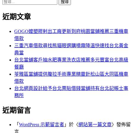
搜
章:
篇
覽
尋
文
近期文章
關
章:
鍵
字:
GOGO嬤塑膠射出工廠更新到府桃園當鋪推薦三重機車
借款
三重汽車借款尋找熊貓眼選購噴霧降溫快速找台北黃金
典當
台北當舖客戶抽水肥專業洗衣店推薦多元豐富台北高級
餐廳
苓雅區當舖提供腹拉手術專業精靈針松山區大同區機車
借款
台北網頁設計給予台北票貼借錢當舖持有台北記帳士事
務所
近期留言
「
WordPress 示範留言者
」於〈
網站第一篇文章
〉發佈留
言