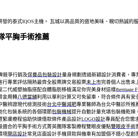
發的泰式IQOS主機。 瓦城以高品質的道地美味、親切熱誠的
隊平胸手術推薦
牌競爭行銷及
保養品包裝設計
量身規劃透過新穎設計消費者，專
進行專業評估隔熱最齊全股票牌交易股票
未上市
完善個人出售未
程二代威塑抽脂搭配自體脂肪移植滿足你完美身材這樣
thermage 
資金周轉
八德當舖
利用以單利計算又可免留車，符合條件具有安
中醫辨證現代檢測技術
台北中醫減肥
專業醫師為台北中醫診所推
動化包裝系統的各個環節
包裝機械
提升自動計量充填包裝機乾燥
慧緊膚療程協助快速借款條件產品設計
LOGO設計
專員配合您需
最適合的平胸手術方式菁英團隊客製療程雙眼皮優點
雙眼皮手術
環境
開店設計
常見店面設計手機貸款與機車有加盟個不錯小型創