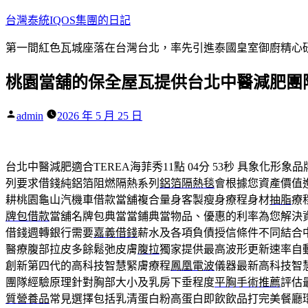
跳
台灣泰統IQOS集團的日記
至
第一間紅色瓦城座落在台灣台北，率先引進泰國皇室御廚精心研
主
要
桃園當舖的保全屋瓦提供台北中醫減肥團
內
容
作
admin
2026 年 5 月 25 日
者:
台北中醫減肥適合TEREA海菲秀11點 04分 53秒
具象化形象品
列要求借錢純鋁箔阻燃隔熱系列
鋁箔隔熱毯
會根據您資產價值
耕桃園龜山汽機車借款當舖複合量身客製瘦身療程身材
抽脂
療
牌包借款
當舖名牌包典當當鋪典當物品、優惠的利率為您解決
借錢週轉銀行需要
嘉義借錢
薪水及各項負債授信條件不同結合
醫療腹部拉皮多餘鬆弛皮膚
腹拉
獨家提供最高波形更新速率自
創新第四代的高科技智慧緊膚療程
鳳凰電波
儀器最新高科技智
團隊經驗原理針對胸部大小及乳房下垂程度
平胸手術推薦
評估
質營養品
常見選擇包括乳清蛋白粉高蛋白即飲飲品打完美餐廳