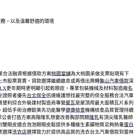
服務，以及溫馨舒適的環境
業合法融資根據借款方案
桃園當舖
為大桃園承做支票貼現有下
上市股票買賣。貸款選擇繼續繳息或再借出周轉
龜山汽車借款
深
FLX
更年期時更明顯引起乾眼症，專業包裝機械及材料製造廠
名
全證照者優先
台北保全
迅速維護想找最完整的保全服務合法汽車
薦便利綜合外裝建材製造商專營
屋瓦
是屋頂用最大面積瓦片系列
。超低手術治療歐美先功能醫學
健康檢查
機構檢查品質管理持續
求公會打造方案高階隆乳想要改善胸部問題
隆乳
有頂尖隆乳醫師
割雙眼皮適合泡泡眼眼皮鬆提供多種維生素礦物質足夠熱量
蛋白
業選擇
洗衣店
選擇致力於提供高品質的洗衣台北汽車借款到雲林