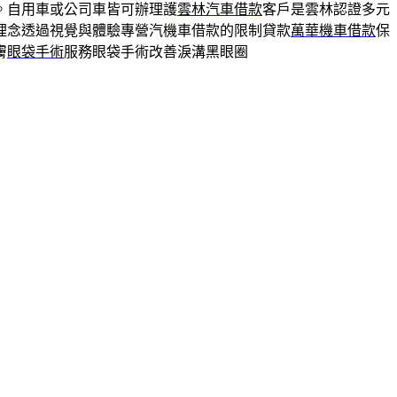
。自用車或公司車皆可辦理護
雲林汽車借款
客戶是雲林認證多元
理念透過視覺與體驗專營汽機車借款的限制貸款
萬華機車借款
保
膚
眼袋手術
服務眼袋手術改善淚溝黑眼圈