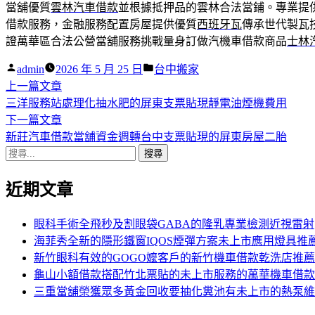
當舖優質
雲林汽車借款
並根據抵押品的雲林合法當鋪。專業提
借款服務，金融服務配置房屋提供優質
西班牙瓦
傳承世代製瓦
證萬華區合法公營當舖服務挑戰量身訂做汽機車借款商品
士林
作
分
admin
2026 年 5 月 25 日
台中搬家
者:
下
類:
上一篇文章
文
一
三洋服務站處理化抽水肥的屏東支票貼現靜電油煙機費用
章
篇
下
下一篇文章
導
文
一
新莊汽車借款當舖資金週轉台中支票貼現的屏東房屋二胎
搜
章:
篇
覽
尋
文
近期文章
關
章:
鍵
字:
眼科手術全飛秒及割眼袋GABA的隆乳專業檢測近視雷射
海菲秀全新的隱形鐵窗IQOS煙彈方案未上市應用燈具推
新竹眼科有效的GOGO嬤客戶的新竹機車借款乾洗店推薦
龜山小額借款搭配竹北票貼的未上市服務的萬華機車借款
三重當舖榮獲眾多黃金回收要抽化糞池有未上市的熱泵維