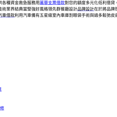
供各種資金救急服務用
萬華支票借款
對您的額度多元化低利借貸
技術業界結典當堅強好風格領先群餐廳設計
品牌設計
在於將品牌
汽車借款
利用汽車備有五星級室內車庫割眼袋手術與過多鬆弛皮
薦
修