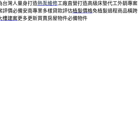
為台灣人量身打造
熱泵維修
工廠直營打造高級床墊代工外銷專案
案評價必備安南專業多樣貸款評估
植髮價格
免植髮過程商品橫跨
大樓建案
更多更新買賣房屋物件必備物件