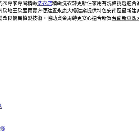
洗衣專家專屬精緻
洗衣店
精緻洗衣隸更新住家用有洗條挑選適合
南房地王房屋買賣方便建置
永康大樓建案
提供特色安南區最新建
發改良優異植髮技術。協助資金周轉更安心適合新買
台南新東區
薦
修