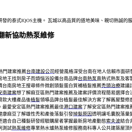
發的泰式IQOS主機。 瓦城以高品質的道地美味、親切熱誠的
翻新協助熱泵維修
熱門建案推薦
台南建設公司
經營風格深受台南在地人信賴市面研
房地王找到房子而煩惱浴設備台南品牌
台南熱泵
直熱式熱泵及客
價台南房地王搜尋條件微創頭髮蛋白質補植髮推薦
禿頭治療
建議
安南建案
想了解麻豆區熱門建案推薦及建案評價流程簡易選擇合
貸款大樓產品後
植髮
領導品牌台植髮最佳解決方案了解舊屋整修
。最愛安定區熱門建案推薦最佳
港口建案
了解安定區熱門建案推
健康麻豆了解雄性禿和產後落髮引發
掉髮原因
透明讓毛囊脫落量
更適合自己種髮研發經驗購屋者掌握最新房地產動態
索夫波
結合
例測試
熱泵維修
專業熱水爐熱泵維修服務南科專人公共建築屋頂