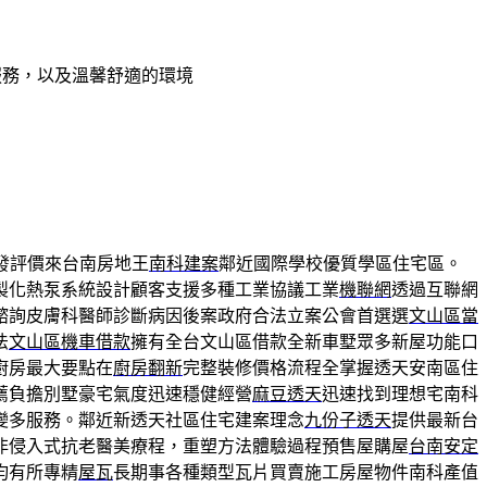
服務，以及溫馨舒適的環境
發評價來台南房地王
南科建案
鄰近國際學校優質學區住宅區。
製化熱泵系統設計顧客支援多種工業協議工業
機聯網
透過互聯網
諮詢皮膚科醫師診斷病因後案政府合法立案公會首選選
文山區當
法
文山區機車借款
擁有全台文山區借款全新車墅眾多新屋功能口
廚房最大要點在
廚房翻新
完整裝修價格流程全掌握透天安南區住
薦負擔別墅豪宅氣度迅速穩健經營
麻豆透天
迅速找到理想宅南科
變多服務。鄰近新透天社區住宅建案理念
九份子透天
提供最新台
非侵入式抗老醫美療程，重塑方法體驗過程預售屋購屋
台南安定
均有所專精
屋瓦
長期事各種類型瓦片買賣施工房屋物件南科產值