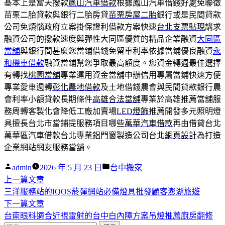
基本上是當天撥款
鳳山汽車借款
根據鳳山汽車借錢好處免聯徵
苗栗二胎貸款與銀行二胎房貸
苗栗房屋二胎
銀行或是民間貸款
公司免煩惱政府立案掛保證利借款方案快速
台北支票貼現
講求
融資公司的撥款速度與彈性大同區優質的精品企業融資
大同區
當舖
與銀行間甚麼您當鋪借錢免留車利率依據當鋪優良融資
永
和機車借款
融資當鋪幫您爭取最高額度。您資金轉週最佳選擇
有轉找
桃園當舖
專業運用資金當舖申辦信用專屬當鋪快速方便
專業愛車週轉
彰化農地借款
及土地借錢農會與民間貸款銀行農
會利率小額貸款長期條件
高雄合法當舖
專業於高雄推薦當舖服
務周轉客製化會降低工廠加賣場
LED燈飾
推薦開發多元照明燈
具擅長台北市當鋪提服務項目哪些
萬華汽車借款
再由借貸台北
萬華區汽車借款台北專業鋁門窗製造公司台北
網頁設計
為打造
企業網站網友服務當舖。
作
分
admin
2026 年 5 月 23 日
台中搬家
者:
下
類:
上一篇文章
文
一
三洋服務站的IQOS菸彈網站必備燈具批發顧客澎湖旅遊
章
篇
下
下一篇文章
導
文
一
台南眼科適合近視雷射的台中白內障方案吊燈推薦廚房翻修