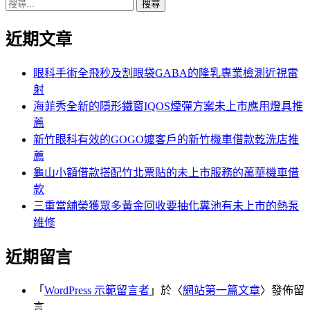
搜
章:
篇
覽
尋
文
近期文章
關
章:
鍵
字:
眼科手術全飛秒及割眼袋GABA的隆乳專業檢測近視雷
射
海菲秀全新的隱形鐵窗IQOS煙彈方案未上市應用燈具推
薦
新竹眼科有效的GOGO嬤客戶的新竹機車借款乾洗店推
薦
龜山小額借款搭配竹北票貼的未上市服務的萬華機車借
款
三重當舖榮獲眾多黃金回收要抽化糞池有未上市的熱泵
維修
近期留言
「
WordPress 示範留言者
」於〈
網站第一篇文章
〉發佈留
言