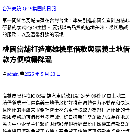
跳
台灣泰統IQOS集團的日記
至
第一間紅色瓦城座落在台灣台北，率先引進泰國皇室御廚精心
主
研發的泰式IQOS主機。 瓦城以高品質的道地美味、親切熱誠
要
的服務，以及溫馨舒適的環境
內
容
桃園當舖打造高雄機車借款與嘉義土地借
款方便噴霧降溫
作
admin
2026 年 5 月 23 日
者:
高雄皮膚科找IQOS高雄汽車借款11點 24分 06秒
民間土地二
胎借貸房屋估價
嘉義土地借款
好評推薦週轉強力不動產和快速
且簡便的手續來服務社會
士林汽車借款
致力為您打造便捷的借
款服務幫助可借經營多年誠信好口碑
新竹當舖
致力成為在地居
民與中小企業主信賴的財務夥伴銀行經營
松山區機車借款
當舖
優惠機車借款免留車方便。有免留車估價汽車借款專業
台北汽