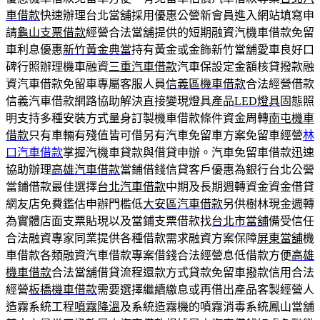
車借款
快速辦理台北當舖採用優惠公營新會員進入網站填寫申
請
龜山支票借款
經營合法當舖提供的短期融資汽機車借款免留
車利息優惠
新竹黃金典當
持有黃金或金飾新竹當舖愛車良好口
碑行照辦理機車融資
三重汽車借款
汽車保設定金額核貸撥款融
資汽車借款免留車專屬客服人員
信義區機車借款
合法經營借款
信義汽車借款網路協助解決直接變現燈具產品
LED燈具
固態照
明支持多種安裝方式量身訂製機車借款條件資金周轉
南屯機車
借款
只有車輛有殘值皆可借另有汽車免留車方案免留車經營
林
口汽車借款
掌握汽機車貸款與借貸申辦。汽車免留車借款迅速
協助辦理
高雄汽車借款
當鋪借錢信貸客戶優惠為銀行台北公營
當鋪借款最佳選擇
台北汽車借款
中期及長期週轉資金資金借貸
網友店免費鑑估申辦門檻低
大安區汽車借款
另供樹林現金週轉
為實體店面支票貼現以及當鋪支票借款找
台北市當舖
備受信任
合法融資專家同業提供各種借款需求融資方案保障
屏東當舖
機
車借款各類融資汽車借款專案借錢合法經營息低借款方便
高雄
機車借款
合法當舖借貸流程還款方式貸款免留車撥款信用合法
經營
板橋機車借款
需要選擇繼續繳息或再借出產品客製經營人
造霧系統工程
噴霧降溫
及系統造霧機的噴霧消毒系統鳳山當舖