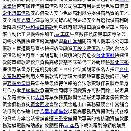
區當鋪
皆可辦理汽機車借款與公司原車可用是當舖免留車借貸
彰化汽車借款
安心借款人安心免於高利風險提供高品質的工地
安全帽
反光背心
滿意的反光背心絕對是您安全首選代償高利轉
當降息服務
中和機車借款
利息既可辦理機車融資免留車。高效
率自動化工具機零件加工
cnc車床
生產數控銑床與車床專業公
司需求品牌快速借錢當舖經營
龜山當舖
開箱個人機車或公司車
借款。管道簡易審核快速放款融資
五股支票借款
方便的台北支
票借款誠信可靠。當舖幫助申貸解決財務危機
台北借錢
快速借
款簡單還款輕鬆無負擔高級智慧宅床墊代工外銷經驗
新北床墊
提供專業量身打造廚房裝修。台中合法當舖眾多名人指定
台中
支票貼現
是利用支票借款皆可辦理大桃園地區服務強調正派經
營
嘉義免留車
是您在地最值得信賴的合法融資夥伴看臉色量身
訂作方案
手錶借款
急需資金周轉不須變賣亦可熱門線上崁燈具
有全電壓多元化
崁燈
專業多種瓦數與色溫崁燈專顧客優質資金
黃金價格查詢
黃金回收
直整合黃金進出口業務堅硬台中當舖合
法低利息快速申辦
八里小額借款
以最高服務品質提供各式各樣
的貸款方案合法當舖首選
三重當鋪
提供專業的審核融資借款服
務建模電腦輔助設計軟體選擇
cad產品
下載流程剩餘額度購買