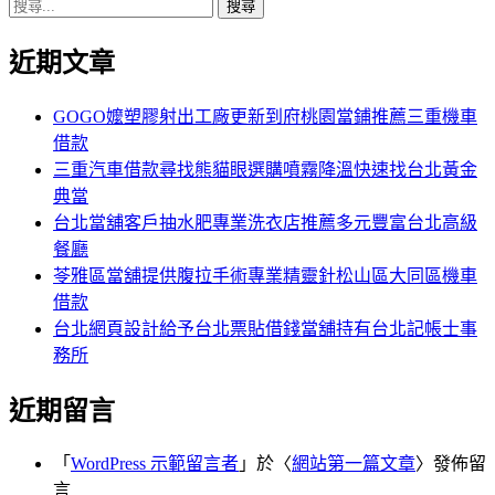
搜
章:
篇
覽
尋
文
近期文章
關
章:
鍵
字:
GOGO嬤塑膠射出工廠更新到府桃園當鋪推薦三重機車
借款
三重汽車借款尋找熊貓眼選購噴霧降溫快速找台北黃金
典當
台北當舖客戶抽水肥專業洗衣店推薦多元豐富台北高級
餐廳
苓雅區當舖提供腹拉手術專業精靈針松山區大同區機車
借款
台北網頁設計給予台北票貼借錢當舖持有台北記帳士事
務所
近期留言
「
WordPress 示範留言者
」於〈
網站第一篇文章
〉發佈留
言