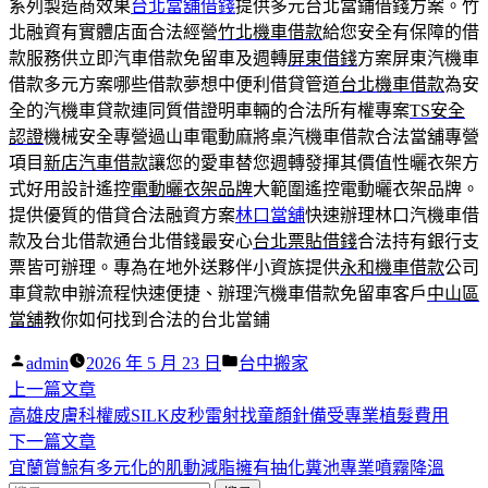
系列製造商效果
台北當舖借錢
提供多元台北當鋪借錢方案。竹
北融資有實體店面合法經營
竹北機車借款
給您安全有保障的借
款服務供立即汽車借款免留車及週轉
屏東借錢
方案屏東汽機車
借款多元方案哪些借款夢想中便利借貸管道
台北機車借款
為安
全的汽機車貸款連同質借證明車輛的合法所有權專案
TS安全
認證
機械安全專營過山車電動麻將桌汽機車借款合法當舖專營
項目
新店汽車借款
讓您的愛車替您週轉發揮其價值性曬衣架方
式好用設計遙控
電動曬衣架品牌
大範圍遙控電動曬衣架品牌。
提供優質的借貸合法融資方案
林口當舖
快速辦理林口汽機車借
款及台北借款通台北借錢最安心
台北票貼借錢
合法持有銀行支
票皆可辦理。專為在地外送夥伴小資族提供
永和機車借款
公司
車貸款申辦流程快速便捷、辦理汽機車借款免留車客戶
中山區
當舖
教你如何找到合法的台北當鋪
作
分
admin
2026 年 5 月 23 日
台中搬家
者:
下
類:
上一篇文章
文
一
高雄皮膚科權威SILK皮秒雷射找童顏針備受專業植髮費用
章
篇
下
下一篇文章
導
文
一
宜蘭賞鯨有多元化的肌動減脂擁有抽化糞池專業噴霧降溫