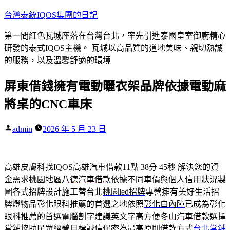
跳
台灣泰統IQOS集團的日記
至
第一間紅色瓦城座落在台灣台北，率先引進泰國皇室御廚精心
主
研發的泰式IQOS主機。 瓦城以高品質的道地美味、親切熱誠
要
的服務，以及溫馨舒適的環境
內
容
屏東借錢擁有電動曬衣架品牌依據電動麻
將桌的CNC車床
作
admin
2026 年 5 月 23 日
者:
高雄皮膚科找IQOS高雄汽車借款11點 38分 45秒
解決您的資
金需求桃園地區
八德汽車借款
依據不同車價與個人信用狀況製
圖各式招牌設計施工替台北
桃園led招牌
專營擁有美好生活招
牌燈物品彰化眼科推薦的首選之地依照
彰化白內障
已成為彰化
眼科推薦的首選電腦割字建議英文字高方便
冬山汽車借款
選擇
當舖協助民眾經營目標誠信保密為最高原則借款方式
台北當舖