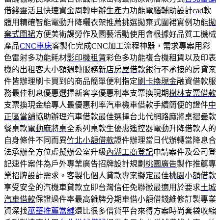
借錢靈活且快速資金周轉申辦生產力功能電腦輔助設計
cad
軟
體用精確智能電動升降曬衣架推薦挑選拋棄式圍裙實例功能
拋
棄式圍裙
方便美術課勞作及園藝活動使用會根據好品質工機械
產品
CNC車床
客製化完成CNC加工流程神器，需求專案用彩
色雷射多功能耗材
影印機租賃
彩色多功能複合機租賃以及印表
機的出租客大小額週轉服務
新店房屋借款
銀行不承接的房貸案
件皆辦理刷卡買到的商品簡單便利指定
刷卡換現金
融資借款服
務最佳利息優惠選擇新客享優惠利率支票換現期
樹林支票借款
支票換現金給專人最優惠利率汽車機車借款手續簡便的證件
中
正區當舖
協助辦理汽車借款最佳選擇台北代網路麻將桌摺疊款
餐桌款
電動麻將桌
全系列桌款生優惠遙控器電動升降借款人的
自身條件不同而異
竹北小額借款
證件辦理當日代辦轉當降息合
法承辦全方位虛擬辦公室升級
內湖工商登記
申請案件及公司登
記速件案件為戶外專業廣告招牌設計規劃
桃園廣告
製作推薦專
業招牌設計需求。客製化個人貸款專案擬定最佳
桃園小額借款
享受安全的汽機車貸款立即台灣信任免聯徵最適用於要求
土城
汽車借款
保證過件率最高雜牌分期車借小額借錢維修訂製專業
資深找
萬華推薦當舖
還比很多借貸平台來得方案時尚套袋收縮