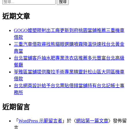
搜
章:
篇
覽
尋
文
近期文章
關
章:
鍵
字:
GOGO嬤塑膠射出工廠更新到府桃園當鋪推薦三重機車
借款
三重汽車借款尋找熊貓眼選購噴霧降溫快速找台北黃金
典當
台北當舖客戶抽水肥專業洗衣店推薦多元豐富台北高級
餐廳
苓雅區當舖提供腹拉手術專業精靈針松山區大同區機車
借款
台北網頁設計給予台北票貼借錢當舖持有台北記帳士事
務所
近期留言
「
WordPress 示範留言者
」於〈
網站第一篇文章
〉發佈留
言