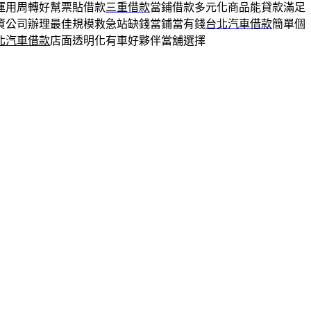
運用周轉好幫票貼借款
三重借款
當鋪借款多元化商品能貸款滿足
資公司辦理最佳規模救急站缺錢當鋪當有錢
台北汽車借款
簡單個
北汽車借款
店面透明化有車好夥伴當舖選擇