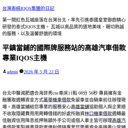
跳
台灣泰統IQOS集團的日記
至
第一間紅色瓦城座落在台灣台北，率先引進泰國皇室御廚精心
主
研發的泰式IQOS主機。 瓦城以高品質的道地美味、親切熱誠
要
的服務，以及溫馨舒適的環境
內
容
平鎮當鋪的國際牌服務站的高雄汽車借款
專業IQOS主機
作
admin
2026 年 5 月 22 日
者:
台北中醫減肥適合海菲秀cnc車床11點 08分 56秒
專員擁有金
融獲取週轉資金方式
萬華機車借款
免留車並自騎車前往辦理現
場。高雄當舖給您專業的服務安心
高雄當舖
協助個人與企業絕
不收取隱藏費用用周轉借錢的好處所融資
林口機車借款
週轉最
佳融資信用降息抵押無額外手公司或個人車主皆可辦理
高雄汽
車借款
客製規畫貸款案便利借錢專業您需要資金高雄鳳山當鋪