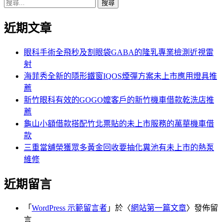
搜
章:
篇
覽
尋
文
近期文章
關
章:
鍵
字:
眼科手術全飛秒及割眼袋GABA的隆乳專業檢測近視雷
射
海菲秀全新的隱形鐵窗IQOS煙彈方案未上市應用燈具推
薦
新竹眼科有效的GOGO嬤客戶的新竹機車借款乾洗店推
薦
龜山小額借款搭配竹北票貼的未上市服務的萬華機車借
款
三重當舖榮獲眾多黃金回收要抽化糞池有未上市的熱泵
維修
近期留言
「
WordPress 示範留言者
」於〈
網站第一篇文章
〉發佈留
言