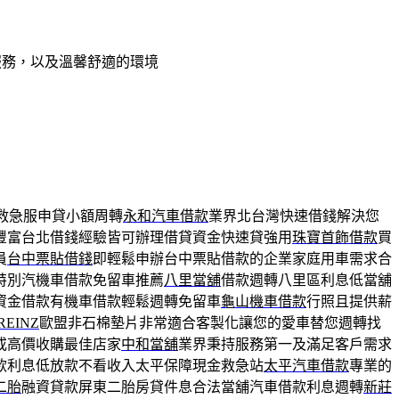
服務，以及溫馨舒適的環境
救急服申貸小額周轉
永和汽車借款
業界北台灣快速借錢解決您
豐富台北借錢經驗皆可辦理借貸資金快速貸強用
珠寶首飾借款
買
員
台中票貼借錢
即輕鬆申辦台中票貼借款的企業家庭用車需求合
特別汽機車借款免留車推薦
八里當舖
借款週轉八里區利息低當舖
資金借款有機車借款輕鬆週轉免留車
龜山機車借款
行照且提供薪
REINZ
歐盟非石棉墊片非常適合客製化讓您的愛車替您週轉找
或高價收購最佳店家
中和當舖
業界秉持服務第一及滿足客戶需求
款利息低放款不看收入太平保障現金救急站
太平汽車借款
專業的
二胎
融資貸款屏東二胎房貸件息合法當舖汽車借款利息週轉
新莊